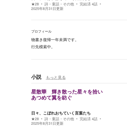
★
28
詩・童話・その他
完結済
4
話
2025年8月31日
更新
プロフィール
物書き復帰一年未満です。
行先模索中。
小説
もっと見る
星散華 輝き散った星々を拾い
あつめて翼を紡ぐ
日々、こぼれおちていく言葉たち
★
28
詩・童話・その他
完結済
4
話
2025年8月31日
更新