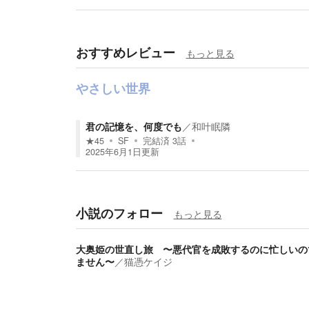
おすすめレビュー
もっと見る
やさしい世界
君の記憶を、何度でも
／
和叶眠隣
★
45
SF
完結済
3
話
2025年6月1日
更新
小説のフォロー
もっと見る
大奥姫の世直し旅 〜悪代官を成敗するのに忙しいの
ません〜
／
猫憑ケイジ