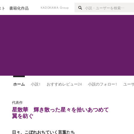
スト
書籍化作品
KADOKAWA Group
ホーム
小説
1
おすすめレビュー
24
小説のフォロー
1
ユー
代表作
星散華 輝き散った星々を拾いあつめて
翼を紡ぐ
日々、こぼれおちていく言葉たち