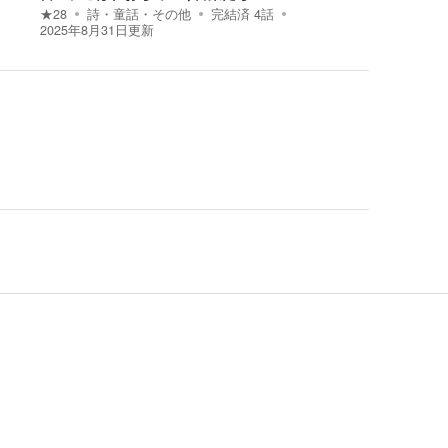
★
28
詩・童話・その他
完結済
4
話
2025年8月31日
更新