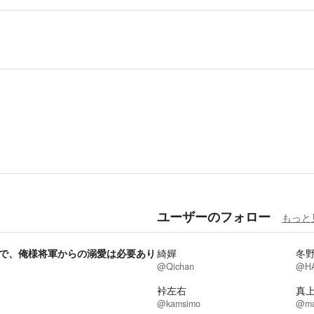
ユーザーのフォロー
もっと
で、俺様将軍からの溺愛は必要あり
綺嬋
冬
@Qichan
@HA
裃左右
真
@kamsimo
@ma