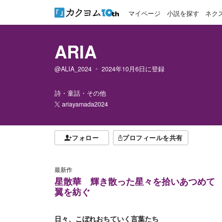
マイページ
小説を探す
ネク
ARIA
@ALIA_2024
2024年10月6日
に登録
詩・童話・その他
ariayamada2024
フォロー
プロフィールを共有
最新作
星散華 輝き散った星々を拾いあつめて
翼を紡ぐ
日々、こぼれおちていく言葉たち