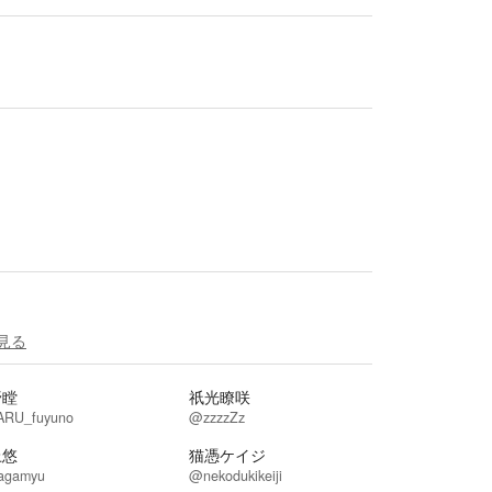
見る
野瞠
祇光瞭咲
RU_fuyuno
@zzzzZz
上悠
猫憑ケイジ
gamyu
@nekodukikeiji