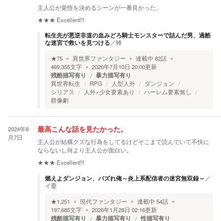
主人公が覚悟を決めるシーンが一番良かった。
★★★
Excellent!!!
転生先が悪逆非道の血みどろ騎士モンスターで詰んだ男、過酷
な迷宮で救いを見つける
／
蜂
★
75
異世界ファンタジー
連載中
82
話
469,355
文字
2026年7月10日 20:00
更新
残酷描写有り
暴力描写有り
異世界転生
RPG
人型人外
ダンジョン
シリアス
人外×少女要素あり
ハーレム要素無し
群像劇
2024年8
最高こんな話を見たかった。
月7日
主人公が結構クズな行為をしてるけどそこまで読んでいて不快に
ならないし何より主人公が面白い。
★★★
Excellent!!!
燃えよダンジョン、バズれ俺～炎上系配信者の迷宮無双録～
／
イ憂
★
1,251
現代ファンタジー
連載中
54
話
197,685
文字
2026年1月28日 02:16
更新
残酷描写有り
暴力描写有り
性描写有り