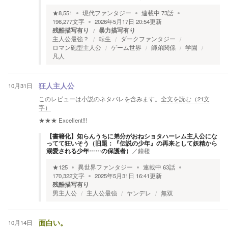
★
8,551
現代ファンタジー
連載中
73
話
196,277
文字
2026年5月17日 20:54
更新
残酷描写有り
暴力描写有り
主人公最強？
転生
ダークファンタジー
ロマン砲型主人公
ゲーム世界
師弟関係
学園
凡人
10月31日
狂人主人公
このレビューは小説のネタバレを含みます。
全文を読む（
21
文
字）
★★★
Excellent!!!
【書籍化】知らんうちに弟分がおねショタハーレム主人公にな
ってて狂いそう（旧題：『伝説の少年』の再来として妖精から
溺愛される少年……の保護者）
／
鐘楼
★
125
異世界ファンタジー
連載中
63
話
170,322
文字
2025年5月31日 16:41
更新
残酷描写有り
男主人公
主人公最強
ヤンデレ
無双
10月14日
面白い。