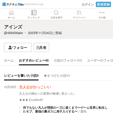
新規登録
ログイン
KADOKAWA Group
ホーム
ランキング
小説を探す
マイページ
その他
アインズ
@456456abc
2023年11月24日
に登録
フォロー
共有
ホーム
おすすめレビュー
45
小説のフォロー
358
ユーザーのフォ
レビューを書いた小説
5
★をつけた小説
40
12月22日
主人公がかっこいい
主人公の憧れへの姿勢が物凄い良かった。
★★★
Excellent!!!
何でもない凡人が理想の一刀に届くまで〜ゲーム世界に転生し
たモブ、最強の裏ボスに弟子入りする〜
／
栗色