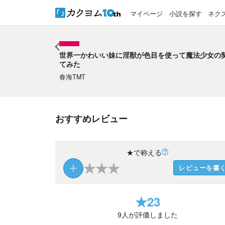
マイページ
小説を探す
ネク
世界一かわいい妹に淫獣が色目を使って魔法少女の
てみた
世界一かわいい妹に淫獣が色目を使って魔法少女の
てみた
春海TMT
おすすめレビュー
★で称える
★
★
★
レビューを書
★
23
9
人が評価しました