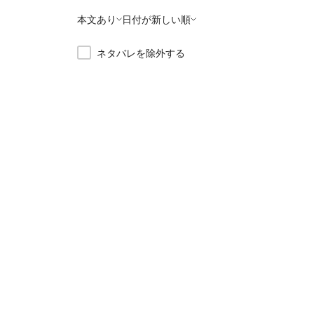
本文あり
日付が新しい順
ネタバレを除外する