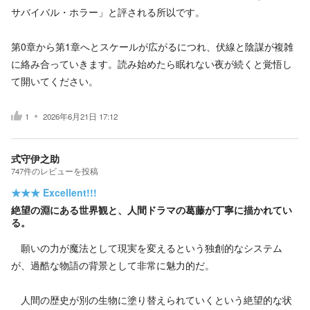
サバイバル・ホラー」と評される所以です。
第0章から第1章へとスケールが広がるにつれ、伏線と陰謀が複雑
に絡み合っていきます。読み始めたら眠れない夜が続くと覚悟し
て開いてください。
1
2026年6月21日 17:12
式守伊之助
747
件の
レビューを投稿
★★★
Excellent!!!
絶望の淵にある世界観と、人間ドラマの葛藤が丁寧に描かれてい
る。
願いの力が魔法として現実を変えるという独創的なシステム
が、過酷な物語の背景として非常に魅力的だ。
人間の歴史が別の生物に塗り替えられていくという絶望的な状