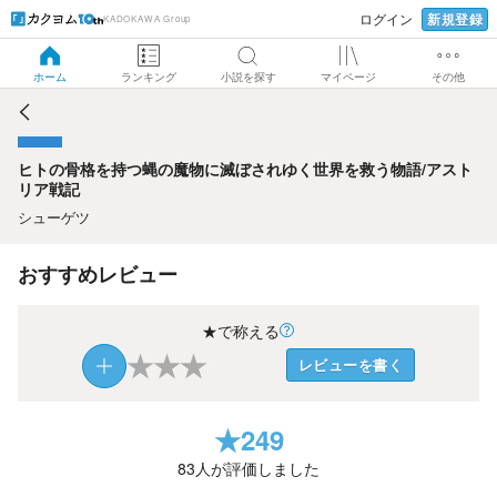
新規登録
ログイン
KADOKAWA Group
ヒトの骨格を持つ蝿の魔物に滅ぼされゆく世界を救う物語/ア
ストリア戦記
ホーム
ランキング
小説を探す
マイページ
その他
ヒトの骨格を持つ蝿の魔物に滅ぼされゆく世界を救う物語/アスト
リア戦記
シューゲツ
おすすめレビュー
★で称える
★
★
★
レビューを書く
★
249
83
人が評価しました