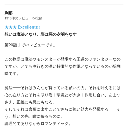
刹那
1318
件の
レビューを投稿
★★★
Excellent!!!
想いは魔法となり、邪は悪の夕闇をなす
第20話までのレビューです。
この物語は魔法やモンスターが登場する王道のファンタジーなの
ですが、とても奥行きの深い特徴的な作風となっているのが醍醐
味です。
魔法――それはみんなが持っている願いの力。それを叶えるには
心の在り方とそれを取り巻く環境とが大きく作用し合い、あまつ
さえ、正義にも悪にもなる。
そしてそれは言葉に出すことでさらに強い効力を発揮する――そ
う、想いの先、瞳に映るものに。
論理的でありながらロマンティック。