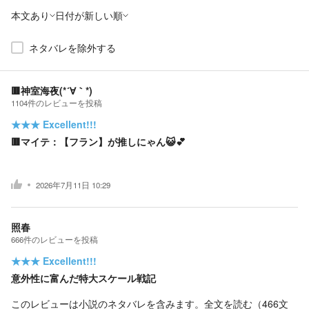
本文あり
日付が新しい順
ネタバレを除外する
🟥神室海夜(*´∀｀*)
1104
件の
レビューを投稿
★★★
Excellent!!!
🟥マイテ：【フラン】が推しにゃん😺💕
2026年7月11日 10:29
照春
666
件の
レビューを投稿
★★★
Excellent!!!
意外性に富んだ特大スケール戦記
このレビューは小説のネタバレを含みます。
全文を読む（
466
文