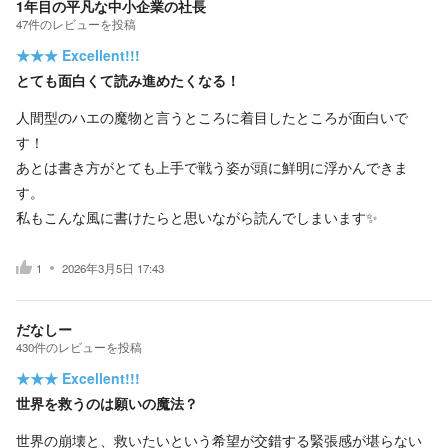
1年目の平凡な中小企業の社長
47
件の
レビューを投稿
★★★
Excellent!!!
とても面白くて読み進めたくなる！
人間型のハエの魔物と言うところに着目したところが面白いで
す！
あとは書き方がとても上手で戦う姿が頭に鮮明に浮かんできま
す。
私もこんな風に書けたらと思いながら読んでしまいます✨
1
2026年3月5日 17:43
だなしー
430
件の
レビューを投稿
★★★
Excellent!!!
世界を救うのは願いの魔法？
世界の崩壊と、救いたいという希望が交錯する緊張感が堪らない