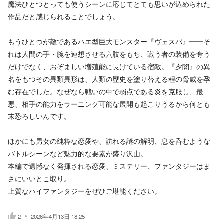
魔法ひとつとっても使うシーンに応じてとても思いが込められた
作品だと感じられることでしょう。
もうひとつが敵であるハエ型巨大モンスター『ヴェスパ』――そ
れは人間の手・腕を連想させる六肢をもち、戦う者の装備を奪う
だけでなく、おぞましい増殖能に長けている宿敵。『夕闇』の異
名をもつその異類異形は、人類の歴史を塗り替える程の脅威を孕
む存在でした。なぜなら戦いの中で弱点である炎を克服し、最
悪、相手の能力をラーニング可能な展開も起こりうるから何とも
末恐ろしいんです。
ほかにも男女の純粋な恋愛や、訪れる謎の解明、息を呑むような
バトルシーンなど魅力的な要素が盛り沢山。
本編で遺憾なく発揮される恋愛、ミステリー、ファンタジーはま
さにいいとこ取り。
上質なハイファンタジーをぜひご堪能ください。
2
2026年4月13日 18:25