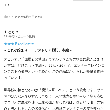
字）
1
2026年6月21日 20:13
✦ とも ✦
631
件の
レビューを投稿
★★★
Excellent!!!
~ これが始まり——アストリア戦記、本編 ~
スピンオフ「血麗石の繋留」でオルサスたちの物語に惹き込まれ
た方は、ぜひこちら本編へ。88話・26万字、エンターブレインコ
ンテスト応募中という規模が、この作品にかけられた熱量を物語
っています。
世界観の核となるのは「魔法＝願いの力」という設定です。ヴェ
スパはただ人を殺すだけでなく、人の能力を奪い自らに取り込む
つまり火の魔法を使う王家の血が奪われれば、炎という唯一の弱
点も失われる。この緊張感が「正統派ファンタジーの皮を被った