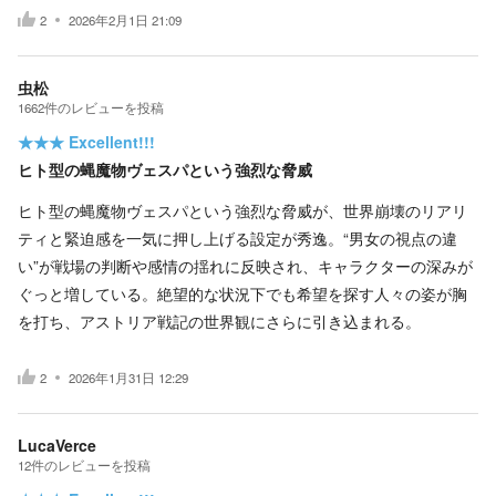
2
2026年2月1日 21:09
虫松
1662
件の
レビューを投稿
★★★
Excellent!!!
ヒト型の蝿魔物ヴェスパという強烈な脅威
ヒト型の蝿魔物ヴェスパという強烈な脅威が、世界崩壊のリアリ
ティと緊迫感を一気に押し上げる設定が秀逸。“男女の視点の違
い”が戦場の判断や感情の揺れに反映され、キャラクターの深みが
ぐっと増している。絶望的な状況下でも希望を探す人々の姿が胸
を打ち、アストリア戦記の世界観にさらに引き込まれる。
2
2026年1月31日 12:29
LucaVerce
12
件の
レビューを投稿