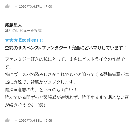
1
2026年3月27日 17:00
霧島星人
28
件の
レビューを投稿
★★★
Excellent!!!
空前のサスペンス×ファンタジー！完全にどハマりしています！
ファンタジー好きの私にとって、まさにどストライクの作品で
す。
特にヴェスパの恐ろしさがこれでもかと迫ってくる恐怖描写が本
当に秀逸で、背筋がゾクゾクします。
魔法＝意志の力。というのも面白い！
読んでいる間ずっと緊張感が途切れず、読了するまで眠れない夜
が続きそうです（笑）
1
2026年3月11日 18:58