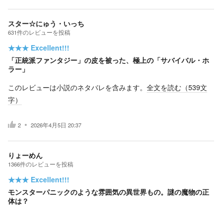
スター☆にゅう・いっち
631
件の
レビューを投稿
★★★
Excellent!!!
「正統派ファンタジー」の皮を被った、極上の「サバイバル・ホ
ラー」
このレビューは小説のネタバレを含みます。
全文を読む（
539
文
字）
2
2026年4月5日 20:37
りょーめん
1366
件の
レビューを投稿
★★★
Excellent!!!
モンスターパニックのような雰囲気の異世界もの。謎の魔物の正
体は？