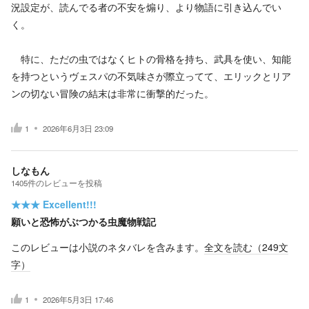
況設定が、読んでる者の不安を煽り、より物語に引き込んでい
く。
特に、ただの虫ではなくヒトの骨格を持ち、武具を使い、知能
を持つというヴェスパの不気味さが際立ってて、エリックとリア
ンの切ない冒険の結末は非常に衝撃的だった。
1
2026年6月3日 23:09
しなもん
1405
件の
レビューを投稿
★★★
Excellent!!!
願いと恐怖がぶつかる虫魔物戦記
このレビューは小説のネタバレを含みます。
全文を読む（
249
文
字）
1
2026年5月3日 17:46