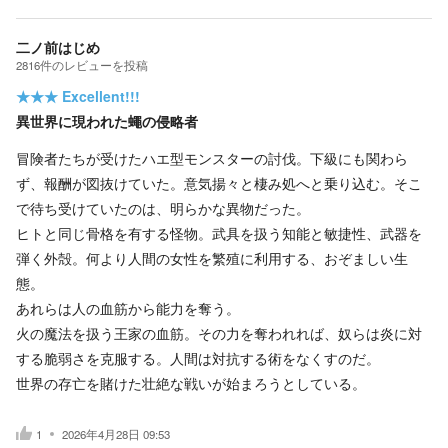
二ノ前はじめ
2816
件の
レビューを投稿
★★★
Excellent!!!
異世界に現われた蠅の侵略者
冒険者たちが受けたハエ型モンスターの討伐。下級にも関わら
ず、報酬が図抜けていた。意気揚々と棲み処へと乗り込む。そこ
で待ち受けていたのは、明らかな異物だった。
ヒトと同じ骨格を有する怪物。武具を扱う知能と敏捷性、武器を
弾く外殻。何より人間の女性を繁殖に利用する、おぞましい生
態。
あれらは人の血筋から能力を奪う。
火の魔法を扱う王家の血筋。その力を奪われれば、奴らは炎に対
する脆弱さを克服する。人間は対抗する術をなくすのだ。
世界の存亡を賭けた壮絶な戦いが始まろうとしている。
1
2026年4月28日 09:53