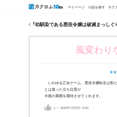
マイページ
小説を探す
ネク
『
幼馴染である悪役令嬢は破滅まっしぐら！！！
』
『
幼馴染である悪役令嬢は破滅まっしぐ
風変わり
★★
いわゆる乙女ゲーム、悪役令嬢転生は割と
とは違った立ち位置が
今後の展開を期待させてくれます。
2025年12月9日 15:50
5