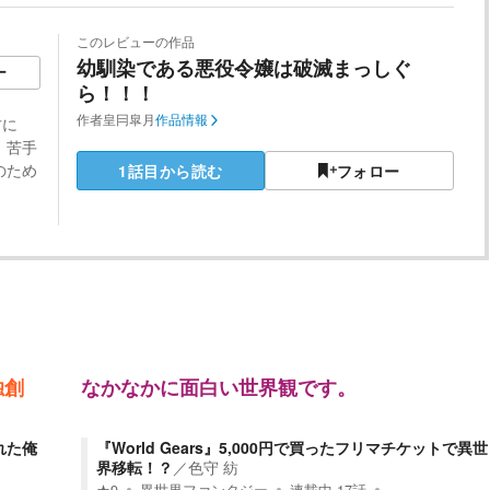
このレビューの作品
幼馴染である悪役令嬢は破滅まっしぐ
ー
ら！！！
作者
皇冃皐月
作品情報
方に
 苦手
のため
1話目から読む
フォロー
独創
なかなかに面白い世界観です。
れた俺
『World Gears』5,000円で買ったフリマチケットで異世
界移転！？
／
色守 紡