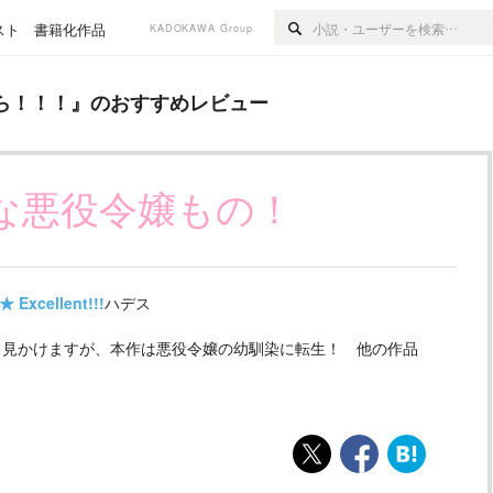
スト
書籍化作品
KADOKAWA Group
のおすすめレビュー
ら！！！
』のおすすめレビュー
な悪役令嬢もの！
★
Excellent!!!
ハデス
見かけますが、本作は悪役令嬢の幼馴染に転生！ 他の作品