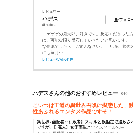
レビュワー
ハデス
フォロ
@hadesu
ゲゲゲの鬼太郎、好きです。反応くださった
は、可能な限り反応していきたいと思います。
な作風でしたら、ごめんなさい。 現在、勉強
にも毎月…
レビュー投稿
641
件
ハデス
さんの他のおすすめレビュー
640
こいつは王道の異世界召喚に擬態した、
性あふれるエンタメ作品ですぞ！
異世界×歯医者～〖敗者〗スキルと誤鑑定で追放さ
ですが、〖廃人〗女子高生と…
／
スクール先生