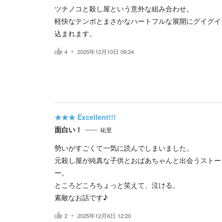
ツチノコと殺し屋という意外な組み合わせ。
軽快なテンポとまさかなハートフルな展開にグイグイ
込まれます。
4
2025年12月10日 09:24
★★★
Excellent!!!
面白い！
祐里
勢いがすごくて一気に読んでしまいました。
元殺し屋が純真な子供とおばあちゃんと出会うストー
ー。
ところどころちょっと笑えて、泣ける。
素敵なお話です♪
2
2025年12月6日 12:20