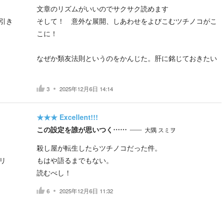
文章のリズムがいいのでサクサク読めます
引き
そして！ 意外な展開、しあわせをよびこむツチノコがこ
こに！
なぜか類友法則というのをかんじた。肝に銘じておきたい
3
2025年12月6日 14:14
★★★
Excellent!!!
この設定を誰が思いつく……
大隅 スミヲ
殺し屋が転生したらツチノコだった件。
リ
もはや語るまでもない。
読むべし！
6
2025年12月6日 11:32