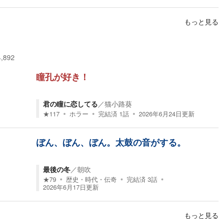
もっと見る
4,892
瞳孔が好き！
君の瞳に恋してる
／
猫小路葵
★
117
ホラー
完結済
1
話
2026年6月24日
更新
ぼん、ぼん、ぼん。太鼓の音がする。
最後の冬
／
朝吹
★
79
歴史・時代・伝奇
完結済
3
話
2026年6月17日
更新
もっと見る