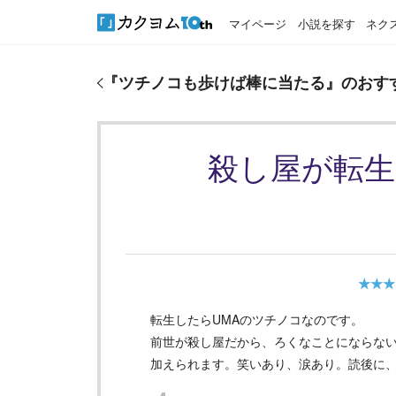
マイページ
小説を探す
ネク
『
ツチノコも歩けば棒に当たる
』のおすすめレビュ
『
ツチノコも歩けば棒に当たる
』のおす
殺し屋が転
★★★
転生したらUMAのツチノコなのです。
前世が殺し屋だから、ろくなことにならな
加えられます。笑いあり、涙あり。読後に