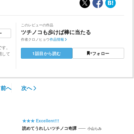
このレビューの作品
ツチノコも歩けば棒に当たる
ー
作者
クロノヒョウ
作品情報
です。
1話目から読む
フォロー
開して
前へ
次へ
★★★
Excellent!!!
読めてうれしいツチノコ奇譚
小山らみ