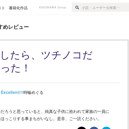
スト
書籍化作品
KADOKAWA Group
ー
すめレビュー
生したら、ツチノコだ
った！
Excellent!!!
時輪めぐる
いだろうと思っていると、純真な子供に拾われて家族の一員に
、ほっこりする事まちがいなし。是非、ご一読ください。