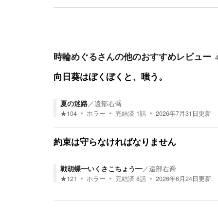
時輪めぐる
さんの他のおすすめレビュー
向日葵はぼくぼくと、嗤う。
夏の迷路
／
遠部右喬
★
104
ホラー
完結済
1
話
2026年7月31日
更新
約束は守らなければなりません
戦胡蝶―いくさこちょう―
／
遠部右喬
★
121
ホラー
完結済
8
話
2026年6月24日
更新