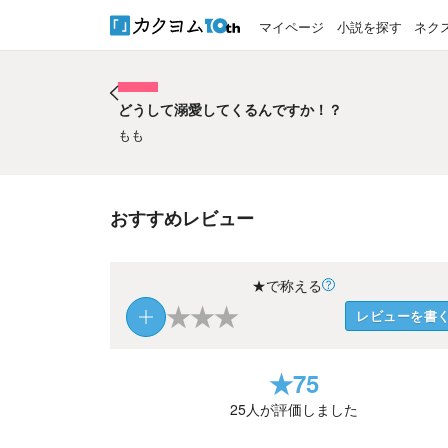
マイページ
小説を探す
ネク
どうして溺愛してくるんですか！？
どうして溺愛してくるんですか！？
もも
おすすめレビュー
★で称える
★
★
★
レビューを書
★
75
25
人が評価しました