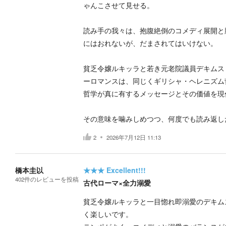
ゃんこさせて見せる。
読み手の我々は、抱腹絶倒のコメディ展開と
にはおれないが、だまされてはいけない。
貧乏令嬢ルキッラと若き元老院議員デキムス
ーロマンスは、同じくギリシャ・ヘレニズム
哲学が真に有するメッセージとその価値を現
その意味を噛みしめつつ、何度でも読み返し
2
2026年7月12日 11:13
橋本圭以
★★★
Excellent!!!
402
件の
レビューを投稿
古代ローマ×全力溺愛
貧乏令嬢ルキッラと一目惚れ即溺愛のデキム
く楽しいです。