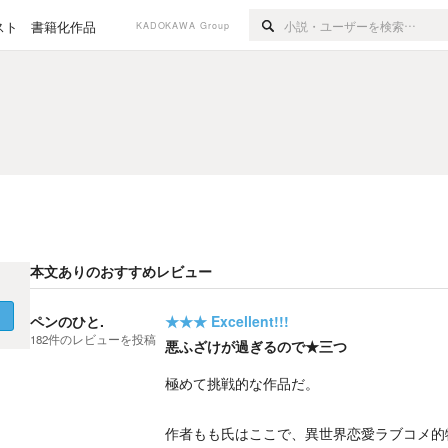
スト
書籍化作品
KADOKAWA Group
本文ありのおすすめレビュー
く
ペンのひと.
★★★
Excellent!!!
182
件の
レビューを投稿
悪ふざけが過ぎるので★三つ
極めて挑戦的な作品だ。
作者もも氏はここで、異世界恋愛ラブコメ的