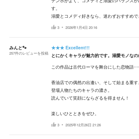
テンポがよく、コメディと溺愛のバランスが
す。
溺愛とコメディ好きなら、迷わずおすすめで
3
2026年1月4日 20:16
みんと🐾
★★★
Excellent!!!
257
件の
レビューを投稿
とにかくキャラが魅力的です。溺愛モノなの
この作品は古代ローマを舞台にした恋物語…
香油店での偶然の出逢い、そして始まる重す
登場人物たちのキャラの濃さ。
読んでいて笑顔にならざるを得ません！
楽しいひとときをぜひ。
3
2025年12月26日 21:26