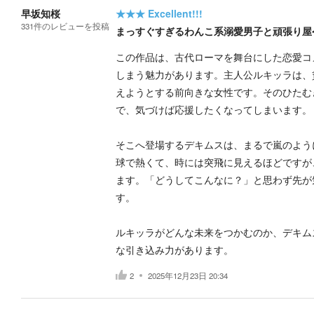
早坂知桜
★★★
Excellent!!!
331
件の
レビューを投稿
まっすぐすぎるわんこ系溺愛男子と頑張り屋
この作品は、古代ローマを舞台にした恋愛コ
しまう魅力があります。主人公ルキッラは、
えようとする前向きな女性です。そのひたむ
で、気づけば応援したくなってしまいます。
そこへ登場するデキムスは、まるで嵐のよう
球で熱くて、時には突飛に見えるほどですが
ます。「どうしてこんなに？」と思わず先が
す。
ルキッラがどんな未来をつかむのか、デキム
な引き込み力があります。
2
2025年12月23日 20:34