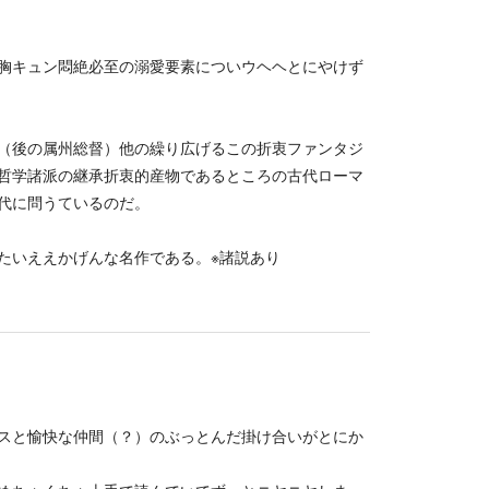
胸キュン悶絶必至の溺愛要素についウヘヘとにやけず
（後の属州総督）他の繰り広げるこの折衷ファンタジ
哲学諸派の継承折衷的産物であるところの古代ローマ
代に問うているのだ。
たいええかげんな名作である。※諸説あり
スと愉快な仲間（？）のぶっとんだ掛け合いがとにか