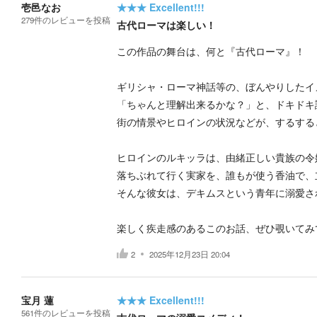
壱邑なお
★★★
Excellent!!!
279
件の
レビューを投稿
古代ローマは楽しい！
この作品の舞台は、何と『古代ローマ』！
ギリシャ・ローマ神話等の、ぼんやりしたイ
「ちゃんと理解出来るかな？」と、ドキドキ
街の情景やヒロインの状況などが、するする
ヒロインのルキッラは、由緒正しい貴族の令
落ちぶれて行く実家を、誰もが使う香油で、
そんな彼女は、デキムスという青年に溺愛さ
楽しく疾走感のあるこのお話、ぜひ覗いてみ
2
2025年12月23日 20:04
宝月 蓮
★★★
Excellent!!!
561
件の
レビューを投稿