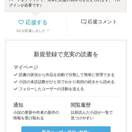
グインが必要です）
応援する
応援コメント
4
人
が応援しました
新規登録で充実の読書を
マイページ
読書の
状況
から
作品を
自動で
分類
して
簡単に
管理
できる
小説の
未読話数が
ひと目で
わかり
前回の
続き
から
読める
フォロー
した
ユーザーの
活動を
追える
通知
閲覧履歴
小説の
更新や
作者の
新作の
以前
読んだ
小説が
一覧で
情報を
受け
取れる
見つけ
やすい