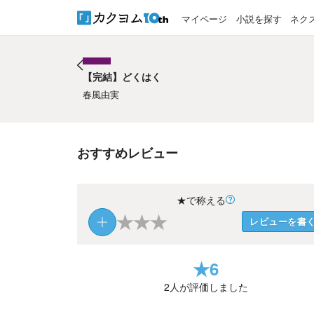
マイページ
小説を探す
ネク
【完結】どくはく
【完結】どくはく
春風由実
おすすめレビュー
★で称える
★
★
★
レビューを書
★
6
2
人が評価しました