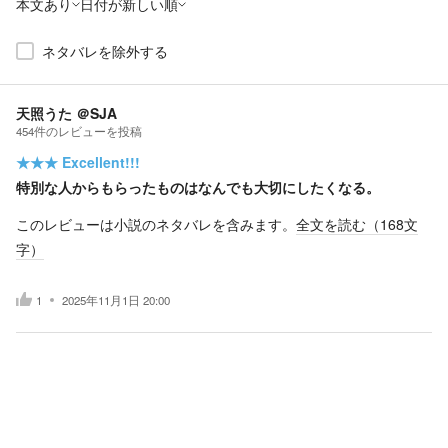
本文あり
日付が新しい順
ネタバレを除外する
天照うた ＠SJA
454
件の
レビューを投稿
★★★
Excellent!!!
特別な人からもらったものはなんでも大切にしたくなる。
このレビューは小説のネタバレを含みます。
全文を読む（
168
文
字）
1
2025年11月1日 20:00