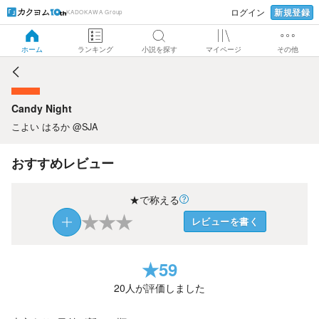
新規登録
ログイン
KADOKAWA Group
Candy Night
ホーム
ランキング
小説を探す
マイページ
その他
Candy Night
こよい はるか @SJA
おすすめレビュー
★で称える
★
★
★
レビューを書く
★
59
20
人が評価しました