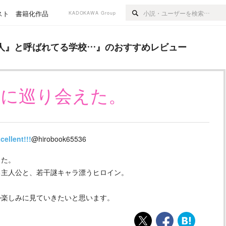
スト
書籍化作品
KADOKAWA Group
れてる学校…
』のおすすめレビュー
人』と呼ばれてる学校…
』のおすすめレビュー
品に巡り会えた。
cellent!!!
@hirobook65536
した。
る主人公と、若干謎キャラ漂うヒロイン。
か楽しみに見ていきたいと思います。