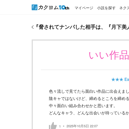
マイページ
小説を探す
ネク
『
脅されてナンパした相手は、『月下美人』と呼ば
『
脅されてナンパした相手は、『月下美
いい作
★★★
Ex
色々流しで見てたら面白い作品に出会えま
陰キャではないけど、締めるところを締め
中々面白い組み合わせかと思います。
どんなキャラ、どんな出会いが待っている
2025年10月5日 22:07
1