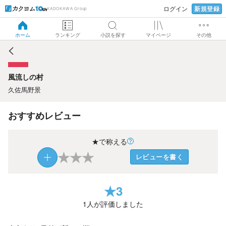
新規登録
ログイン
KADOKAWA Group
風流しの村
ホーム
ランキング
小説を探す
マイページ
その他
風流しの村
久佐馬野景
おすすめレビュー
★で称える
★
★
★
レビューを書く
★
3
1
人が評価しました