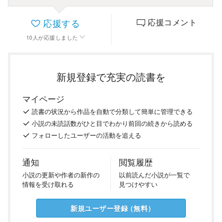
応援する
応援コメント
10
人
が応援しました
新規登録で充実の読書を
マイページ
読書の
状況
から
作品を
自動で
分類
して
簡単に
管理
できる
小説の
未読話数が
ひと目で
わかり
前回の
続き
から
読める
フォロー
した
ユーザーの
活動を
追える
通知
閲覧履歴
小説の
更新や
作者の
新作の
以前
読んだ
小説が
一覧で
情報を
受け
取れる
見つけ
やすい
新規ユーザー
登録
（
無料
）