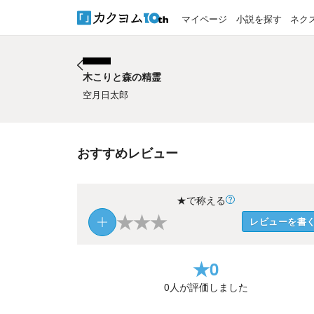
マイページ
小説を探す
ネク
木こりと森の精霊
木こりと森の精霊
空月日太郎
おすすめレビュー
★で称える
★
★
★
レビューを書
★
0
0
人が評価しました