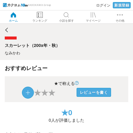
新規登録
ログイン
KADOKAWA Group
スカーレット（200x年・秋）
ホーム
ランキング
小説を探す
マイページ
その他
スカーレット（200x年・秋）
なみかわ
おすすめレビュー
★で称える
★
★
★
レビューを書く
★
0
0
人が評価しました