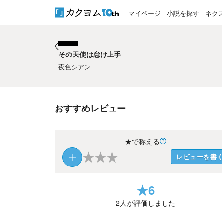
マイページ
小説を探す
ネク
その天使は怠け上手
その天使は怠け上手
夜色シアン
おすすめレビュー
★で称える
★
★
★
レビューを書
★
6
2
人が評価しました