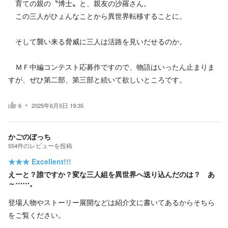
育ての親の〝博士〟と、親友の沙羅さん。
この三人がひょんなことから異世界転移することに。
そして襲い来る脅威に三人は活路を見いだせるのか。
ＭＦ中編コンテスト応募作ですので、物語はいったん止まりま
すが、ぜひ第二部、第三部と続いて欲しいところです。
6
2025年6月5日 19:35
かごのぼっち
554
件の
レビューを投稿
★★★
Excellent!!!
えーと？誰ですか？変な三人組を異世界へ送り込んだのは？ あ
～⋯⋯。
登場人物やストーリー展開などは紹介文に書いてあるからそちら
をご覧ください。