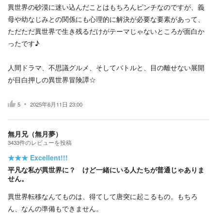
異世界の砂漠に迷い込んだことはもちろんピンチなのですが、義
母や幼なじみとの関係にも心理的に解決が必要な要素があって、
ただただ異世界で生き残るだけがテーマじゃないところが面白か
ったです♪
人間ドラマ、不思議グルメ、そしてバトルと、目の離せない展開
が目白押しの異世界冒険譚☆
5
2025年6月11日 23:00
無月兄（無月夢）
3433
件の
レビューを投稿
★★★
Excellent!!!
平凡な私が異世界に？ けど一緒にいる人たちが普通じゃありま
せん。
異世界転移なんてものは、得てして唐突に起こるもの。もちろ
ん、なんの準備もできません。