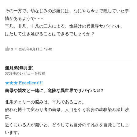
その一方で、幼なじみの沙羅には、なにやら今まで隠していた事
情があるようで……
平凡、非凡、非凡の三人による、命懸けの異世界サバイバル。
はたして生き延びることはできるでしょうか？
3
2025年6月11日 19:40
無月弟(無月蒼)
3709
件の
レビューを投稿
★★★
Excellent!!!
義母や親友と一緒に、危険な異世界でサバイバル!?
北条チェリーの悩みは、平凡であること。
優れた博士で変わり者の義母、人目を引く容姿の幼馴染み瀬川沙
羅。
近くにいる人が濃いと、どうしても自分の平凡さを自覚してしま
います。