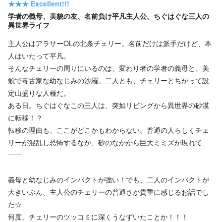
★★★
Excellent!!!
学者の義母、美貌の友、名前負け平凡主人公。ちぐはぐな三人の
異世界ライフ
主人公はアラサーOLの北条チェリー。名前だけは派手だけど、本
人はいたって平凡。
そんなチェリーの周りにいるのは、変わり者の学者の義母と、美
貌で毒舌家な幼なじみの沙羅。二人とも、チェリーとちがって設
定山盛りな人種だ。
ある日。ちぐはぐなこの三人は、突如リビングから異世界の砂漠
に転移！？
転移の理由も、ここがどこかもわからない。普通の人らしくチェ
リーが混乱し恐怖するなか、砂のなかから巨大ミミズが現れて
――
義母と幼なじみのインパクトが強い！でも、二人のインパクトが
大きいぶん、主人公のチェリーの普通さが貴重に感じるお話でし
た☆
何度、チェリーのツッコミに深くうなずいたことか！！！