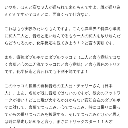
いやあ、ほんと変な３人が送られて来たもんですよ。誰が送り込
んだんですか？ほんとに、面白くって仕方ない。
これはもう実験みたいなもんですよ。こんな異世界の特異な環境
に変人二人と、普通と思い込んでるもう一人の変人を放り込んだ
らどうなるのか、化学反応を観てみよう！？と言う実験です。
まあ、癖強ダブルボケにダブルツッコミ（二人と言う意味ではな
く言葉と心の二刀流でツッコむと言う意味）と言う異色のトリオ
です。化学反応と言われても予測不能ですよ！
このツッコミ担当の自称普通の主人公・チェリーさん（日本
人）。まあ、名前が既に普通ではないのですが、彼女のフットワ
ークが凄い！どこに飛び火するか分からない変幻自在のダブルボ
ケに対して、言葉でつっこみ、心でつっこみ、時には乗りに乗っ
てからの乗りつっこみを披露する。そしてつっこみだけかと思え
ば時に暴走し始めると言う、まさにトリックスター！！天才