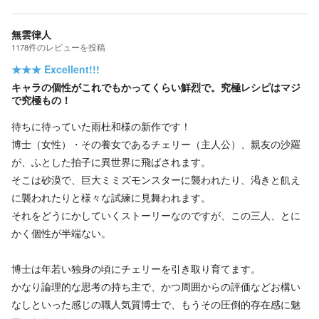
無雲律人
1178
件の
レビューを投稿
★★★
Excellent!!!
キャラの個性がこれでもかってくらい鮮烈で。究極レシピはマジ
で究極もの！
待ちに待っていた雨杜和様の新作です！
博士（女性）・その養女であるチェリー（主人公）、親友の沙羅
が、ふとした拍子に異世界に飛ばされます。
そこは砂漠で、巨大ミミズモンスターに襲われたり、渇きと飢え
に襲われたりと様々な試練に見舞われます。
それをどうにかしていくストーリーなのですが、この三人、とに
かく個性が半端ない。
博士は年若い独身の頃にチェリーを引き取り育てます。
かなり論理的な思考の持ち主で、かつ周囲からの評価などお構い
なしといった感じの職人気質博士で、もうその圧倒的存在感に魅