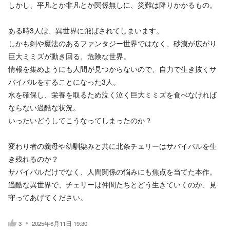
しかし、平凡とか非凡とか関係無しに、災難は降りかかるもの。
ある時3人は、異世界に飛ばされてしまいます。
しかも剣や魔法のあるファンタジー世界ではなく、砂漠が広がり
巨大ミミズが動き回る、危険な世界。
情報を集めようにも人間が見つからないので、自力で生き抜くサ
バイバルをすることになった3人。
水を確保し、栄養を取るため泣く泣く巨大ミミズを食べなければ
ならない過酷な状況。
いったいどうしてこうなってしまったのか？
変わり者の義母や幼馴染みと共に北条チェリーはサバイバルを生
き残れるのか？
サバイバルだけでなく、人間関係の悩みにも焦点を当てた本作。
過酷な異世界で、チェリーは仲間たちとどう生きていくのか、見
守ってあげてください。
3
2025年6月11日 19:30