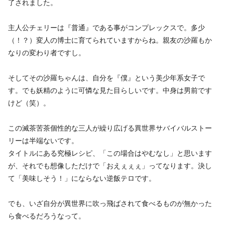
了されました。
主人公チェリーは『普通』である事がコンプレックスで。多少
（！？）変人の博士に育てられていますからね。親友の沙羅もか
なりの変わり者ですし。
そしてその沙羅ちゃんは、自分を『僕』という美少年系女子で
す。でも妖精のように可憐な見た目らしいです。中身は男前です
けど（笑）。
この滅茶苦茶個性的な三人が繰り広げる異世界サバイバルストー
リーは半端ないです。
タイトルにある究極レシピ、「この場合はやむなし」と思います
が、それでも想像しただけで「おえぇぇぇ」ってなります。決し
て「美味しそう！」にならない逆飯テロです。
でも、いざ自分が異世界に吹っ飛ばされて食べるものが無かった
ら食べるだろうなって。