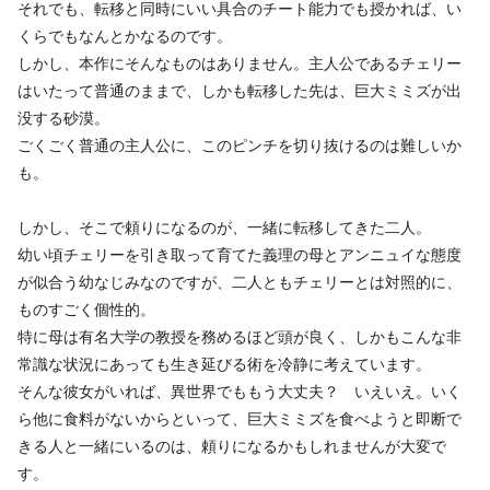
それでも、転移と同時にいい具合のチート能力でも授かれば、い
くらでもなんとかなるのです。
しかし、本作にそんなものはありません。主人公であるチェリー
はいたって普通のままで、しかも転移した先は、巨大ミミズが出
没する砂漠。
ごくごく普通の主人公に、このピンチを切り抜けるのは難しいか
も。
しかし、そこで頼りになるのが、一緒に転移してきた二人。
幼い頃チェリーを引き取って育てた義理の母とアンニュイな態度
が似合う幼なじみなのですが、二人ともチェリーとは対照的に、
ものすごく個性的。
特に母は有名大学の教授を務めるほど頭が良く、しかもこんな非
常識な状況にあっても生き延びる術を冷静に考えています。
そんな彼女がいれば、異世界でももう大丈夫？ いえいえ。いく
ら他に食料がないからといって、巨大ミミズを食べようと即断で
きる人と一緒にいるのは、頼りになるかもしれませんが大変で
す。