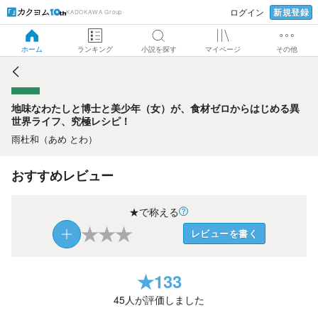
新規登録
ログイン
KADOKAWA Group
地味なわたしと博士と美少年（女）が、食材ゼロからはじめ
る異世界ライフ、究極レシピ！
ホーム
ランキング
小説を探す
マイページ
その他
地味なわたしと博士と美少年（女）が、食材ゼロからはじめる異
世界ライフ、究極レシピ！
雨杜和（あめ とわ）
おすすめレビュー
★で称える
★
★
★
レビューを書く
★
133
45
人が評価しました