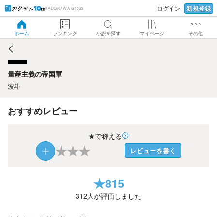
新規登録
ログイン
KADOKAWA Group
量産主義の帝国軍
ホーム
ランキング
小説を探す
マイページ
その他
量産主義の帝国軍
波斗
おすすめレビュー
★で称える
★
★
★
レビューを書く
★
815
312
人が評価しました