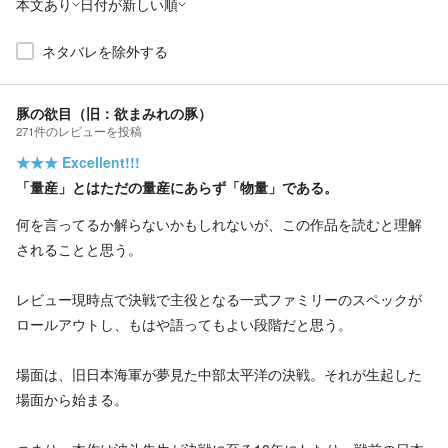
本文あり
日付が新しい順
ネタバレを除外する
豚の欲目（旧：欲まみれの豚）
271
件の
レビューを投稿
★★★
Excellent!!!
「量産」とはただの量産にあらず「物量」である。
何を言ってるか解らないかもしれないが、この作品を読むと理解
されることと思う。
レビュー現時点で決戦で主役となる一式ファミリーのスペックが
ロールアウトし、もはや語ってもよい段階だと思う。
場面は、旧日本海軍が夢見た中部太平洋の決戦。それが生起した
場面から始まる。