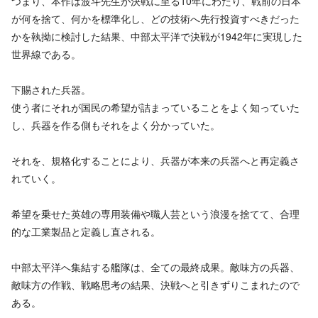
つまり、本作は波斗先生が決戦に至る10年にわたり、戦前の日本
が何を捨て、何かを標準化し、どの技術へ先行投資すべきだった
かを執拗に検討した結果、中部太平洋で決戦が1942年に実現した
世界線である。
下賜された兵器。
使う者にそれが国民の希望が詰まっていることをよく知っていた
し、兵器を作る側もそれをよく分かっていた。
それを、規格化することにより、兵器が本来の兵器へと再定義さ
れていく。
希望を乗せた英雄の専用装備や職人芸という浪漫を捨てて、合理
的な工業製品と定義し直される。
中部太平洋へ集結する艦隊は、全ての最終成果。敵味方の兵器、
敵味方の作戦、戦略思考の結果、決戦へと引きずりこまれたので
ある。