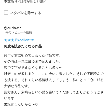
本文あり
日付が新しい順
ネタバレを除外する
@curin-27
1
件の
レビューを投稿
★★★
Excellent!!!
何度も読みたくなる作品
何年か前に初めて出会った作品です。
その時は一気に最後まで読みました。
涙で文字が見えなくなることも多々…
以来、心が疲れると、ここに会いに来ました。そして何度読んで
も涙する、それくらい感情移入してしまう、私にとって心に残る
大切な作品です。
藍方さん、素晴らしい小説を書いてくださってありがとううござ
います！
書籍化しないかな〜♡