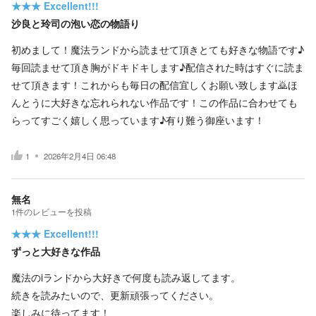
★★★
Excellent!!!
沙良と玲司の泡い恋の物語り
初めまして！魔法ランドから読ませて頂きとても好きな物語です♪
毎回読ませて頂き胸がドキドキします♪配信された時はすぐに読ま
せて頂きます！これからも毎日の配信宜しくお願い致します🙇ほ
んとうに大好きな忘れられない作品です！この作品に合わせても
らってすごく嬉しく思っています♪有り難う御座います！
1
2026年2月4日 06:48
無名
1
件の
レビューを投稿
★★★
Excellent!!!
ずっと大好きな作品
魔法のiランドから大好きで何度も読み返してます。
続きを読みたいので、更新頑張ってください。
楽しみに待ってます！