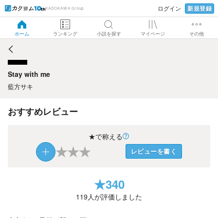
新規登録
ログイン
KADOKAWA Group
Stay with me
ホーム
ランキング
小説を探す
マイページ
その他
Stay with me
藍方サキ
おすすめレビュー
★で称える
★
★
★
レビューを書く
★
340
119
人が評価しました