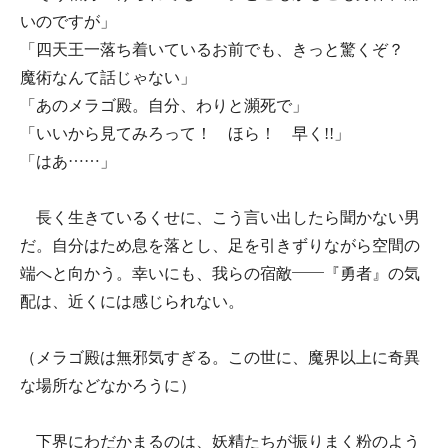
いのですが」
「四天王一落ち着いているお前でも、きっと驚くぞ？
魔術なんて話じゃない」
「あのメラゴ殿。自分、わりと瀕死で」
「いいから見てみろって！ ほら！ 早く!!」
「はあ……」
長く生きているくせに、こう言い出したら聞かない男
だ。自分はため息を落とし、足を引きずりながら空間の
端へと向かう。幸いにも、我らの宿敵――『勇者』の気
配は、近くには感じられない。
（メラゴ殿は無邪気すぎる。この世に、魔界以上に奇異
な場所などなかろうに）
下界にわだかまるのは、妖精たちが振りまく粉のよう