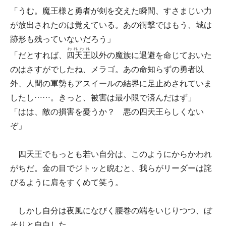
「うむ。魔王様と勇者が剣を交えた瞬間、すさまじい力
が放出されたのは覚えている。あの衝撃ではもう、城は
跡形も残っていないだろう」
われわれ
「だとすれば、
四天王
以外の魔族に退避を命じておいた
のはさすがでしたね、メラゴ。あの命知らずの勇者以
外、人間の軍勢もアスイールの結界に足止めされていま
したし……。きっと、被害は最小限で済んだはず」
「はは、敵の損害を憂うか？ 悪の四天王らしくない
ぞ」
四天王でもっとも若い自分は、このようにからかわれ
がちだ。金の目でジトッと睨むと、我らがリーダーは詫
びるように肩をすくめて笑う。
しかし自分は夜風になびく腰巻の端をいじりつつ、ぼ
そりと自白した。