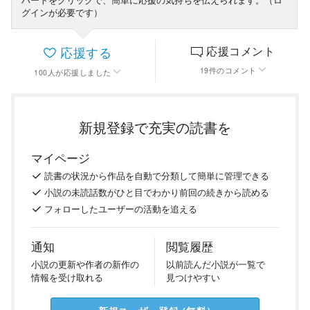
グインが必要です）
応援する
応援コメント
19
件
のコメント
100
人
が応援しました
新規登録で充実の読書を
マイページ
読書の
状況
から
作品を
自動で
分類
して
簡単に
管理
できる
小説の
未読話数が
ひと目で
わかり
前回の
続き
から
読める
フォロー
した
ユーザーの
活動を
追える
通知
閲覧履歴
小説の
更新や
作者の
新作の
以前
読んだ
小説が
一覧で
情報を
受け
取れる
見つけ
やすい