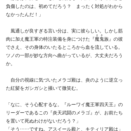
負傷したのは、初めてだろう？ まったく対処がわから
なかったんだ！」
風通しが良すぎる言い分は、実に彼らしい。しかし筋
まき
肉に加え魔王軍の特注装備を身につけた『
魔鬼
族』の彼
でさえ、その身体のいたるところから血を流している。
ツノの一部が妙な方向へ曲がっているが、大丈夫だろう
か。
自分の視線に気づいたメラゴ殿は、炎のように逆立っ
た紅髪をガシガシと掻いて微笑む。
「なに、そう心配するな。『ルーワイ魔王軍四天王』の
リーダーであるこの『炎天武闘のメラゴ』が、お前たち
を置いて死ぬわけがないだろう？」
「そう……ですね。アスイール殿と、キティリア殿は」