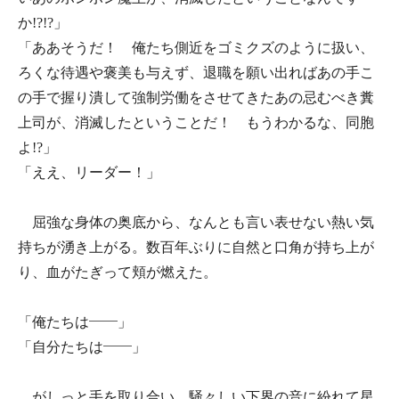
か!?!?」
「ああそうだ！ 俺たち側近をゴミクズのように扱い、
ろくな待遇や褒美も与えず、退職を願い出ればあの手こ
の手で握り潰して強制労働をさせてきたあの忌むべき糞
上司が、消滅したということだ！ もうわかるな、同胞
よ!?」
「ええ、リーダー！」
屈強な身体の奥底から、なんとも言い表せない熱い気
持ちが湧き上がる。数百年ぶりに自然と口角が持ち上が
り、血がたぎって頬が燃えた。
「俺たちは――」
「自分たちは――」
がしっと手を取り合い、騒々しい下界の音に紛れて星