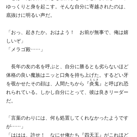
ゆっくりと身を起こす。そんな自分に寄越されたのは、
底抜けに明るい声だ。
「おっ、起きたか。おはよう！ お前が無事で、俺は嬉
しいぞ」
「メラゴ殿……」
長年の友の名を呼ぶと、自分に勝るとも劣らないほど
体格の良い魔族はニッと口角を持ち上げた。するどい牙
えんき
を覗かせたその顔は、人間たちから『
炎鬼
』と呼ばれ恐
れられている。しかし自分にとって、彼は良きリーダー
だ。
「言葉のわりには、何も処置してくれなかったようです
が……」
「ははは、許せ！ なにせ俺たち『四天王』がこれほど