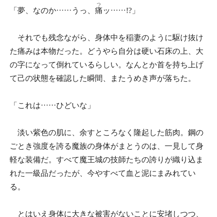
つ
「夢、なのか……うっ、
痛
ッ……!?」
それでも残念ながら、身体中を稲妻のように駆け抜け
た痛みは本物だった。どうやら自分は硬い石床の上、大
の字になって倒れているらしい。なんとか首を持ち上げ
て己の状態を確認した瞬間、またうめき声が落ちた。
「これは……ひどいな」
淡い紫色の肌に、余すところなく隆起した筋肉。鋼の
ごとき強度を誇る魔族の身体がまとうのは、一見して身
軽な装備だ。すべて魔王城の技師たちの誇りが織り込ま
れた一級品だったが、今やすべて血と泥にまみれてい
る。
とはいえ身体に大きな被害がないことに安堵しつつ、