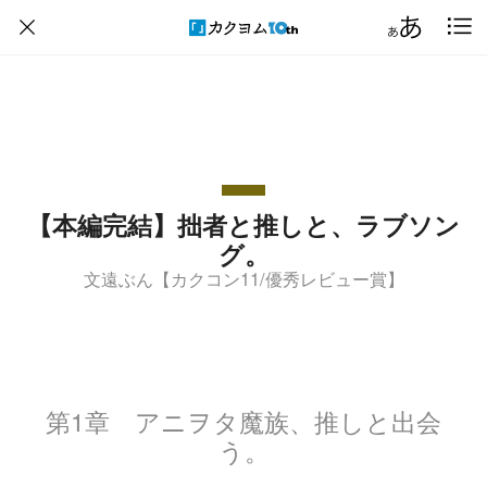
【本編完結】拙者と推しと、ラブソン
グ。
文遠ぶん【カクコン11/優秀レビュー賞】
第1章 アニヲタ魔族、推しと出会
う。