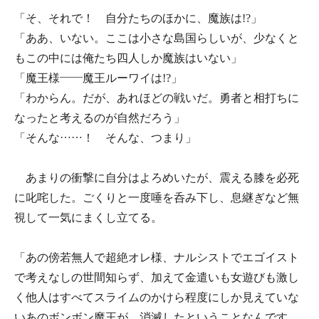
「そ、それで！ 自分たちのほかに、魔族は!?」
「ああ、いない。ここは小さな島国らしいが、少なくと
もこの中には俺たち四人しか魔族はいない」
「魔王様――魔王ルーワイは!?」
「わからん。だが、あれほどの戦いだ。勇者と相打ちに
なったと考えるのが自然だろう」
「そんな……！ そんな、つまり」
あまりの衝撃に自分はよろめいたが、震える膝を必死
に叱咤した。ごくりと一度唾を呑み下し、息継ぎなど無
視して一気にまくし立てる。
「あの傍若無人で超絶オレ様、ナルシストでエゴイスト
で考えなしの世間知らず、加えて金遣いも女遊びも激し
く他人はすべてスライムのかけら程度にしか見えていな
いあのボンボン魔王が、消滅したということなんです