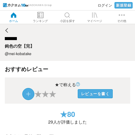
新規登録
ログイン
KADOKAWA Group
鈍色の空【完】
ホーム
ランキング
小説を探す
マイページ
その他
鈍色の空【完】
@mei-kobatake
おすすめレビュー
★で称える
★
★
★
レビューを書く
★
80
29
人が評価しました