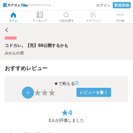
新規登録
ログイン
KADOKAWA Group
コドカレ。【完】SS公開するかも
ホーム
ランキング
小説を探す
マイページ
その他
コドカレ。【完】SS公開するかも
みかんの実
おすすめレビュー
★で称える
★
★
★
レビューを書く
★
4
2
人が評価しました