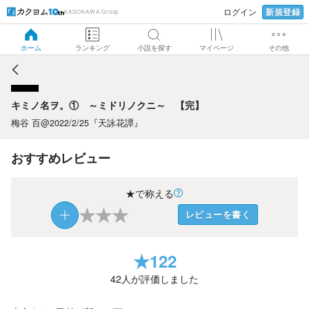
新規登録
ログイン
KADOKAWA Group
キミノ名ヲ。① ～ミドリノクニ～ 【完】
ホーム
ランキング
小説を探す
マイページ
その他
キミノ名ヲ。① ～ミドリノクニ～ 【完】
梅谷 百@2022/2/25『天詠花譚』
おすすめレビュー
★で称える
★
★
★
レビューを書く
★
122
42
人が評価しました