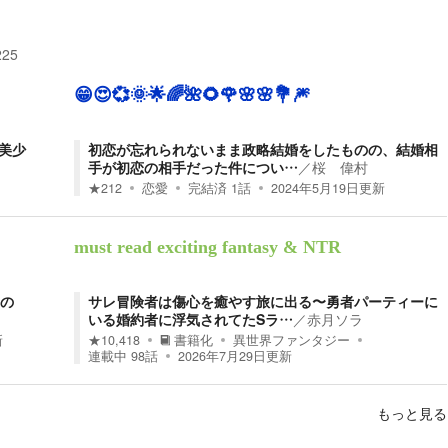
225
😁😍💞🌞🌟🌈🌺🌻🌹🌸🌸💐🎆
美少
初恋が忘れられないまま政略結婚をしたものの、結婚相
手が初恋の相手だった件につい…
／
桜 偉村
★
212
恋愛
完結済
1
話
2024年5月19日
更新
must read exciting fantasy & NTR
の
サレ冒険者は傷心を癒やす旅に出る〜勇者パーティーに
いる婚約者に浮気されてたSラ…
／
赤月ソラ
新
★
10,418
書籍化
異世界ファンタジー
連載中
98
話
2026年7月29日
更新
もっと見る