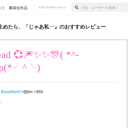
スト
書籍化作品
KADOKAWA Group
「じゃあ私…
』のおすすめレビュー
止めたら、「じゃあ私…
』のおすすめレビュー
read 💞🎆✨✨🎊( *^-
)ρ(*╯^╰)
Excellent!!!
@jim-1950
!