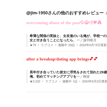
@jim-1950
さんの他のおすすめレビュー
overcoming abuse of the past💦😁💨💖💑
希薄な関係の実妹と、女友達のいる俺が、学校一の
女と付き合うことになったら、…
／
譲羽唯月
★
79
ラブコメ
連載中
33
話
2022年6月15日
更新
after a breakup/dating app brings💕💕
長年付き合っていた彼女に浮気をされて別れた29歳
俺、初めてマッチングアプリを…
／
柳楽
★
3,222
ラブコメ
連載中
1
話
2024年6月2日
更