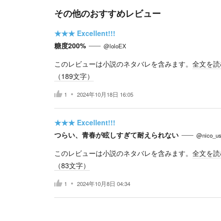
その他のおすすめレビュー
★★★
Excellent!!!
糖度200%
@loloEX
このレビューは小説のネタバレを含みます。
全文を読
（
189
文字）
1
2024年10月18日 16:05
★★★
Excellent!!!
つらい、青春が眩しすぎて耐えられない
@nico_us
このレビューは小説のネタバレを含みます。
全文を読
（
83
文字）
1
2024年10月8日 04:34