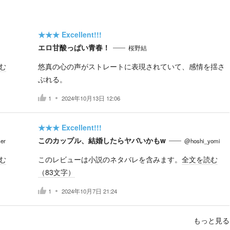
★★★
Excellent!!!
エロ甘酸っぱい青春！
桜野結
む
悠真の心の声がストレートに表現されていて、感情を揺さ
ぶれる。
1
2024年10月13日 12:06
★★★
Excellent!!!
このカップル、結婚したらヤバいかもw
er
@hoshi_yomi
む
このレビューは小説のネタバレを含みます。
全文を読む
（
83
文字）
1
2024年10月7日 21:24
もっと見る