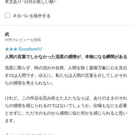
本文あり
日付が新しい順
ネタバレを除外する
武
31
件の
レビューを投稿
★★★
Excellent!!!
人間の言葉でしかなかった流星の感情が、本物になる瞬間がある
流星に限らず、時の流れや自然、人間を除く森羅万象に心を見出
すのは人間です。ゆえに、私たちは人間の言葉を介してしかそれ
らの感情を考えられない。
けれど、この作品を読み終えた人たちならば、ありのままのそれ
らの感情を感じられるのではないでしょうか。比喩もなにも必要
とせずに、ただそのものから感情に似た何かを感じられると思い
ます。