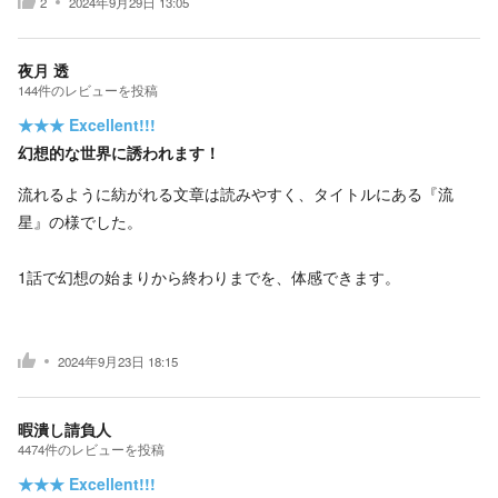
2
2024年9月29日 13:05
夜月 透
144
件の
レビューを投稿
★★★
Excellent!!!
幻想的な世界に誘われます！
流れるように紡がれる文章は読みやすく、タイトルにある『流
星』の様でした。
1話で幻想の始まりから終わりまでを、体感できます。
2024年9月23日 18:15
暇潰し請負人
4474
件の
レビューを投稿
★★★
Excellent!!!