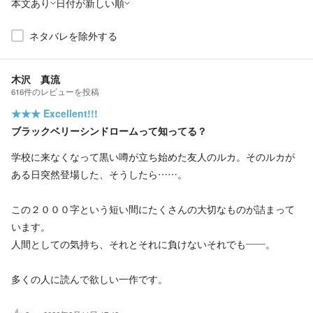
本文あり
日付が新しい順
ネタバレを除外する
木沢 真流
616
件の
レビューを投稿
★★★
Excellent!!!
ブラックベリーシンドロームって知ってる？
学校に来なくなって黒い噂が立ち始めた友人のルカ。そのルカが
ある日突然登場した、そうしたら……。
この２０００字という短い間にたくさんの大切なものが詰まって
います。
人間としての気持ち、それとそれに負けないそれでも——。
多くの人に読んで欲しい一作です。