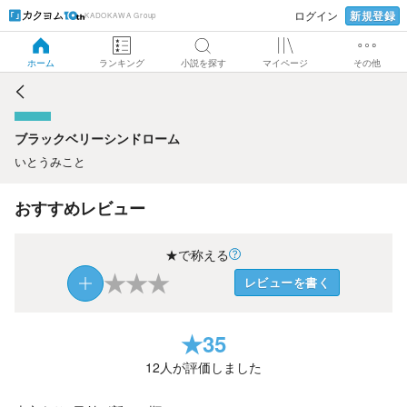
新規登録
ログイン
KADOKAWA Group
ブラックベリーシンドローム
ホーム
ランキング
小説を探す
マイページ
その他
ブラックベリーシンドローム
いとうみこと
おすすめレビュー
★で称える
★
★
★
レビューを書く
★
35
12
人が評価しました