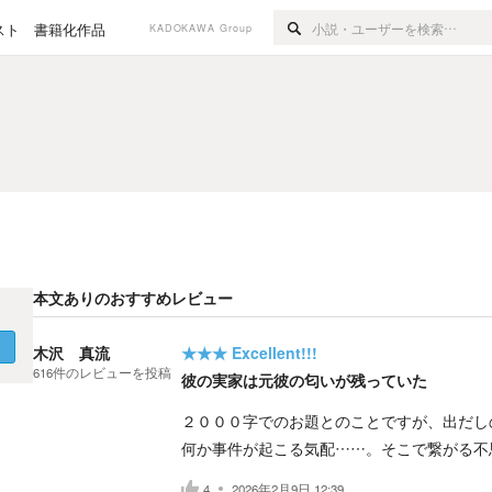
スト
書籍化作品
KADOKAWA Group
本文ありのおすすめレビュー
く
木沢 真流
★★★
Excellent!!!
616
件の
レビューを投稿
彼の実家は元彼の匂いが残っていた
２０００字でのお題とのことですが、出だし
何か事件が起こる気配……。そこで繋がる不
4
2026年2月9日 12:39