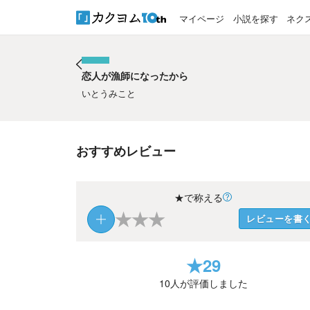
マイページ
小説を探す
ネク
恋人が漁師になったから
恋人が漁師になったから
いとうみこと
おすすめレビュー
★で称える
★
★
★
レビューを書
★
29
10
人が評価しました