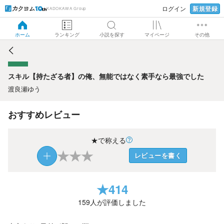
新規登録
ログイン
KADOKAWA Group
スキル【持たざる者】の俺、無能ではなく素手なら最強でし
た
ホーム
ランキング
小説を探す
マイページ
その他
スキル【持たざる者】の俺、無能ではなく素手なら最強でした
渡良瀬ゆう
おすすめレビュー
★で称える
★
★
★
レビューを書く
★
414
159
人が評価しました