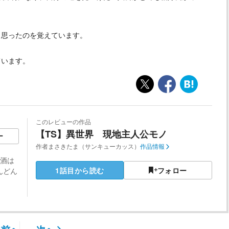
う思ったのを覚えています。
ています。
このレビューの作品
【TS】異世界 現地主人公モノ
ー
作者
まさきたま（サンキューカッス）
作品情報
お酒は
1話目から読む
フォロー
んどん