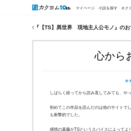
マイページ
小説を探す
ネク
『
【TS】異世界 現地主人公モノ
』のおすすめレビ
『
【TS】異世界 現地主人公モノ
』のお
心から
★
しばらく経ってから読み直してみても、や
初めてこの作品を読んだのは他のサイトでし
も衝撃的でした。
感情の葛藤がTSというスパイスによってよ