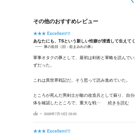
その他のおすすめレビュー
★★★
Excellent!!!
あなたにも、TSという新しい性癖が浸透して生えて
豚の欲目（旧：欲まみれの豚）
軍事オタクの豚として、最初は剣術と軍略を読んでい
ずだった。
これは異世界戦記だ。そう思って読み進めていた。
ところが死んだ男剣士が敵の改造兵として蘇り、自分
体を確認したところで、重大な戦…
続きを読む
2026年7月13日 03:00
★★★
Excellent!!!