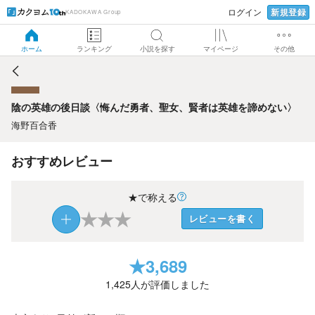
新規登録
ログイン
KADOKAWA Group
陰の英雄の後日談〈悔んだ勇者、聖女、賢者は英雄を諦めな
い〉
ホーム
ランキング
小説を探す
マイページ
その他
陰の英雄の後日談〈悔んだ勇者、聖女、賢者は英雄を諦めない〉
海野百合香
おすすめレビュー
★で称える
★
★
★
レビューを書く
★
3,689
1,425
人が評価しました