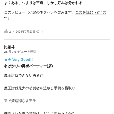
よくある、つまりは王道。しかし好みは分かれる
このレビューは小説のネタバレを含みます。
全文を読む（
244
文
字）
2
2024年7月23日 07:14
比絽斗
267
件の
レビューを投稿
★★
Very Good!!
名ばかりの勇者パーティー(屑)
魔王討伐できない勇者達
魔王討伐最大の功労者を追放し手柄を横取り
裏で策略廻らす王子
翻弄された影の英雄は、どこに向かうのか?