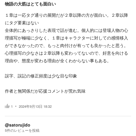
物語の大筋はとても面白い
１章は一応タグ通りの展開だが２章以降の方が面白い。２章以降
にタグ要素はない
全体的にあっさりした表現で話が進む。個人的には登場人物の心
理描写が極端に少なく、１章はキャラクターに対しての感情移入
ができなかったので、もっと肉付けが有っても良かったと思う。
心理描写の少なさは２章以降も変わってないので、好意を向ける
理由や、態度が変わる理由が全くわからない事もある。
誤字、誤記の修正頻度は少な目な印象
作者と無関係だが応援コメントが荒れ気味
1
2024年9月13日 18:32
@satorujido
5
件の
レビューを投稿