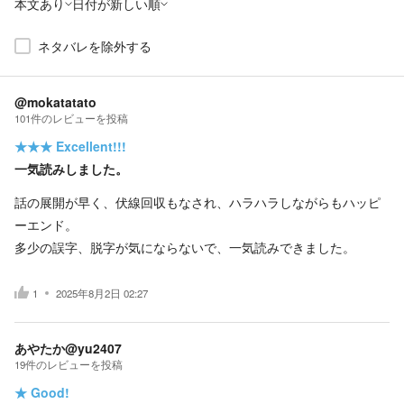
本文あり
日付が新しい順
ネタバレを除外する
@mokatatato
101
件の
レビューを投稿
★★★
Excellent!!!
一気読みしました。
話の展開が早く、伏線回収もなされ、ハラハラしながらもハッピ
ーエンド。
多少の誤字、脱字が気にならないで、一気読みできました。
1
2025年8月2日 02:27
あやたか@yu2407
19
件の
レビューを投稿
★
Good!