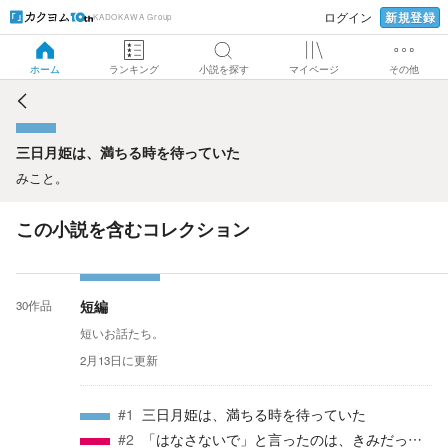
新規登録
ログイン
KADOKAWA Group
三日月姫は、満ちる時を待っていた
ホーム
ランキング
小説を探す
マイページ
その他
三日月姫は、満ちる時を待っていた
みこと。
この小説を含むコレクション
短編
30
作品
短いお話たち。
2月13日
に更新
#
1
三日月姫は、満ちる時を待っていた
#
2
「はなさないで」と言ったのは、きみだったのに。