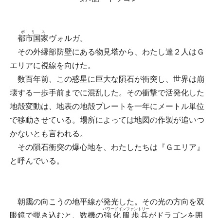
ポリス
都市国家
ヴォルガ。
その外縁部防壁にある物見塔から、わたし達２人はＧ
エリアに視線を向けた。
数百年前、この惑星に巨大な隕石が衝突し、世界は崩
壊する一歩手前までに混乱した。その衝撃で活発化した
地殻変動は、地表の地殻プレートを一年にメートル単位
で移動させている。場所によっては地図の作製が追いつ
かないとも言われる。
その隕石衝突の爆心地を、わたしたちは『Ｇエリア』
と呼んでいる。
朝靄の向こうの地平線が発光した。その光の方向を双
パワードインファントリー
眼鏡で覗き込むと、数機の
強化服歩兵
がドラゴンを囲