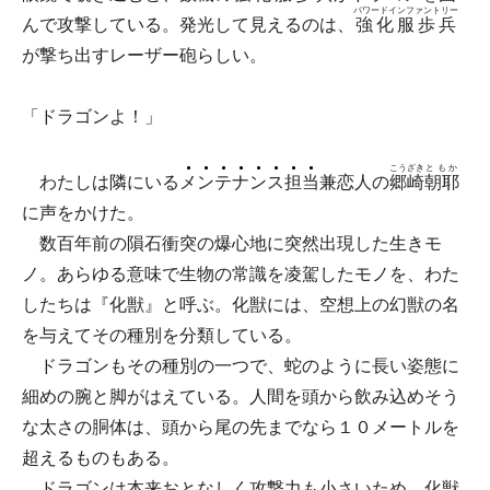
パワードインファントリー
んで攻撃している。発光して見えるのは、
強化服歩兵
が撃ち出すレーザー砲らしい。
「ドラゴンよ！」
こうざき
ともか
わたしは隣にいる
メ
ン
テ
ナ
ン
ス
担
当
兼恋人の
郷崎
朝耶
に声をかけた。
数百年前の隕石衝突の爆心地に突然出現した生きモ
ノ。あらゆる意味で生物の常識を凌駕したモノを、わた
したちは『化獣』と呼ぶ。化獣には、空想上の幻獣の名
を与えてその種別を分類している。
ドラゴンもその種別の一つで、蛇のように長い姿態に
細めの腕と脚がはえている。人間を頭から飲み込めそう
な太さの胴体は、頭から尾の先までなら１０メートルを
超えるものもある。
ドラゴンは本来おとなしく攻撃力も小さいため、化獣