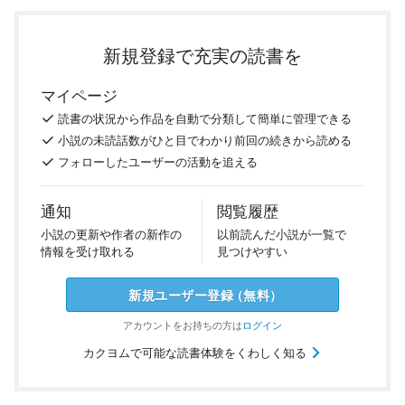
新規登録で充実の読書を
マイページ
読書の
状況
から
作品を
自動で
分類
して
簡単に
管理
できる
小説の
未読話数が
ひと目で
わかり
前回の
続き
から
読める
フォロー
した
ユーザーの
活動を
追える
通知
閲覧履歴
小説の
更新や
作者の
新作の
以前
読んだ
小説が
一覧で
情報を
受け
取れる
見つけ
やすい
新規ユーザー
登録
（
無料
）
アカウントを
お持ちの方は
ログイン
カクヨムで可能な読書体験をくわしく知る