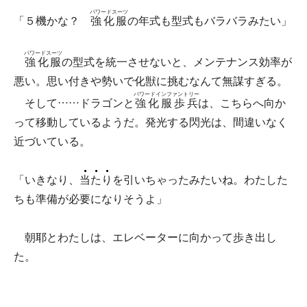
パワードスーツ
「５機かな？
強化服
の年式も型式もバラバラみたい」
パワードスーツ
強化服
の型式を統一させないと、メンテナンス効率が
悪い。思い付きや勢いで化獣に挑むなんて無謀すぎる。
パワードインファントリー
そして……ドラゴンと
強化服歩兵
は、こちらへ向か
って移動しているようだ。発光する閃光は、間違いなく
近づいている。
「いきなり、
当
た
り
を引いちゃったみたいね。わたした
ちも準備が必要になりそうよ」
朝耶とわたしは、エレベーターに向かって歩き出し
た。