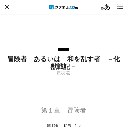
冒険者 あるいは 和を乱す者 －化
獣戦記－
星羽昴
第１章 冒険者
第1話 ドラゴン