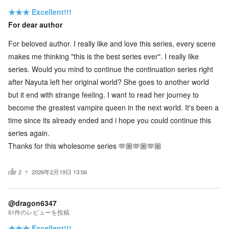
★★★
Excellent!!!
For dear author
For beloved author. I really like and love this series, every scene
makes me thinking "this is the best series ever". I really like
series. Would you mind to continue the continuation series right
after Nayuta left her original world? She goes to another world
but it end with strange feeling. I want to read her journey to
become the greatest vampire queen in the next world. It's been a
time since its already ended and i hope you could continue this
series again.
Thanks for this wholesome series 🫶🏼🫶🏼🫶🏼
2
2026年2月19日 13:56
@dragon6347
51
件の
レビューを投稿
★★★
Excellent!!!