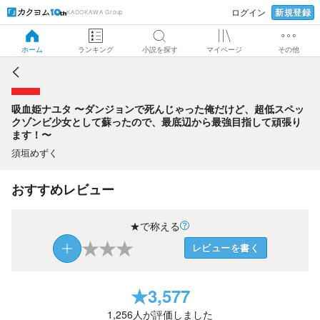
新規登録
ログイン
KADOKAWA Group
吸血姫ナユタ 〜ダンジョンで死んじゃった俺だけど、超低ス
ペックゾンビ少女として蘇ったので、最底辺から最強目指し
て頑張ります！〜
ホーム
ランキング
小説を探す
マイページ
その他
吸血姫ナユタ 〜ダンジョンで死んじゃった俺だけど、超低スペッ
クゾンビ少女として蘇ったので、最底辺から最強目指して頑張り
ます！〜
須垣めずく
おすすめレビュー
★で称える
★
★
★
レビューを書く
★
3,577
1,256
人が評価しました