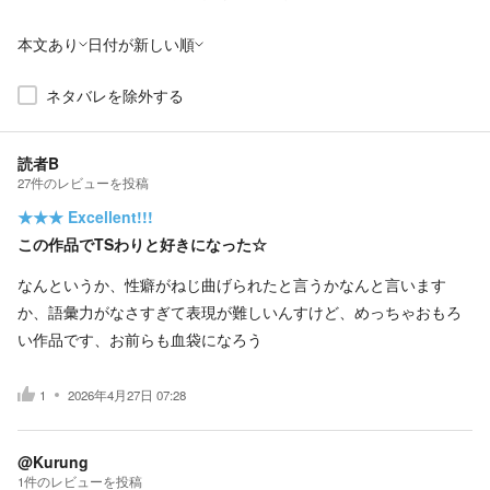
本文あり
日付が新しい順
ネタバレを除外する
読者B
27
件の
レビューを投稿
★★★
Excellent!!!
この作品でTSわりと好きになった☆
なんというか、性癖がねじ曲げられたと言うかなんと言います
か、語彙力がなさすぎて表現が難しいんすけど、めっちゃおもろ
い作品です、お前らも血袋になろう
1
2026年4月27日 07:28
@Kurung
1
件の
レビューを投稿