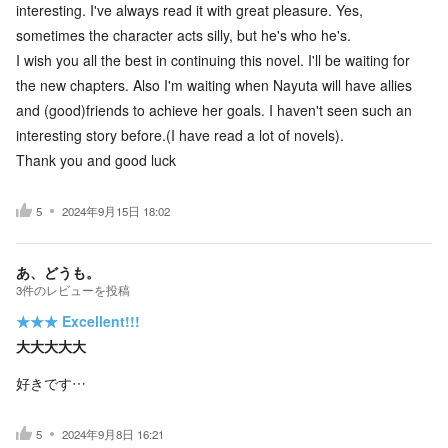
interesting. I've always read it with great pleasure. Yes,
sometimes the character acts silly, but he's who he's.
I wish you all the best in continuing this novel. I'll be waiting for
the new chapters. Also I'm waiting when Nayuta will have allies
and (good)friends to achieve her goals. I haven't seen such an
interesting story before.(I have read a lot of novels).
Thank you and good luck
5
2024年9月15日 18:02
あ、どうも。
3
件の
レビューを投稿
★★★
Excellent!!!
大大大大大
好きです…
5
2024年9月8日 16:21