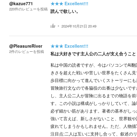
@kazue771
★★★
Excellent!!!
220
件の
レビューを投稿
読んで欲しい。
2024年10月21日 20:49
@PleasureRiver
★★★
Excellent!!!
2
件の
レビューを投稿
私は大好きです主人公の二人が支え合うこと
私は中国の読者ですが、今はパソコンでAI
きさを超えた戦いや苦しい世界をたくさん見
歩目標に向かって進んでいくストーリーにも
冒険旅行文なので各脇役の出番は少ないです
し、主人公二人が冒険に出るまでの物語を前
す。この小説は構成がしっかりしていて、論
必ず細かい筋があります。著者の基本がしっ
強いて言えば、新しさがないこと、世界観や
疲れてしまうかもしれません。ただ、人物描写
注目点:二人は互いに支持し合って、叙述の