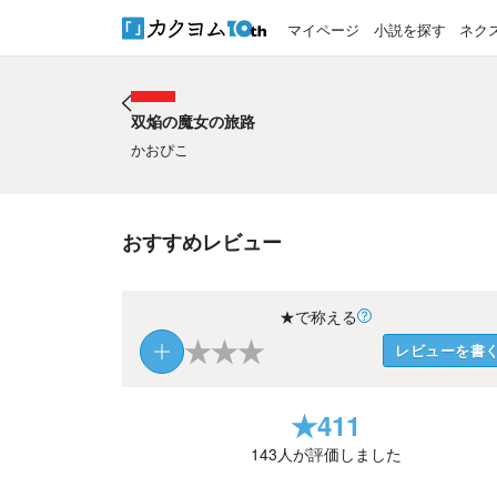
マイページ
小説を探す
ネク
双焔の魔女の旅路
双焔の魔女の旅路
かおぴこ
おすすめレビュー
★で称える
★
★
★
レビューを書
★
411
143
人が評価しました