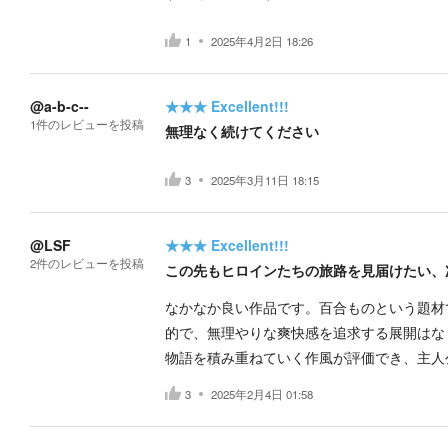
1
2025年4月2日 18:26
@a-b-c--
★★★
Excellent!!!
1
件の
レビューを投稿
無理なく続けてください
3
2025年3月11日 18:15
@LSF
★★★
Excellent!!!
2
件の
レビューを投稿
この先もヒロインたちの旅路を見届けたい、
なかなか良い作品です。百合ものという題材
的で、無理やりな爽快感を追求する展開はな
物語を積み重ねていく作風が評価でき、主人
3
2025年2月4日 01:58