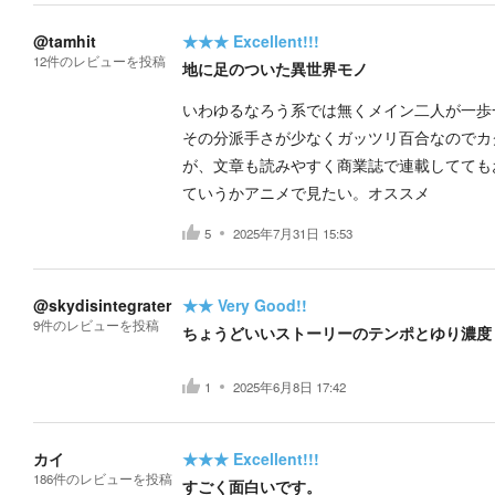
@tamhit
★★★
Excellent!!!
12
件の
レビューを投稿
地に足のついた異世界モノ
いわゆるなろう系では無くメイン二人が一歩
その分派手さが少なくガッツリ百合なのでカ
が、文章も読みやすく商業誌で連載してても
ていうかアニメで見たい。オススメ
5
2025年7月31日 15:53
@skydisintegrater
★★
Very Good!!
9
件の
レビューを投稿
ちょうどいいストーリーのテンポとゆり濃度
1
2025年6月8日 17:42
カイ
★★★
Excellent!!!
186
件の
レビューを投稿
すごく面白いです。