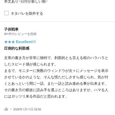
本文あり
日付が新しい順
ネタバレを除外する
子供戦車
801
件の
レビューを投稿
★★★
Excellent!!!
圧倒的な刹那感
文章の書き方が非常に独特で、刹那的とも言える程のハラハラと
したスピード感が感じられます。
まるで、モニターに無数のウィンドウが次々にメッセージを表示
させているかのような、そんな慌ただしさすら感じられ、気が付
くとあっという間に一話、また一話と読み進める事が出来ます。
その書き方の癖故に読み手を選ぶところはありますが、ハマる人
にはガッツリ来る作品だと思われます。
2025年1月11日 02:56