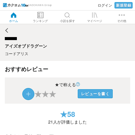
新規登録
ログイン
KADOKAWA Group
アイズオブドラグーン
ホーム
ランキング
小説を探す
マイページ
その他
アイズオブドラグーン
コードアリス
おすすめレビュー
★で称える
★
★
★
レビューを書く
★
58
21
人が評価しました