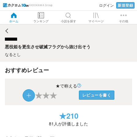
新規登録
ログイン
KADOKAWA Group
悪役姫を更生させ破滅フラグから抜け出そう
ホーム
ランキング
小説を探す
マイページ
その他
悪役姫を更生させ破滅フラグから抜け出そう
なるとし
おすすめレビュー
★で称える
★
★
★
レビューを書く
★
210
81
人が評価しました