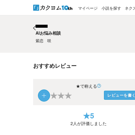
マイページ
小説を探す
ネク
AIお悩み相談
AIお悩み相談
紫恋 咲
おすすめレビュー
★で称える
★
★
★
レビューを書
★
5
2
人が評価しました