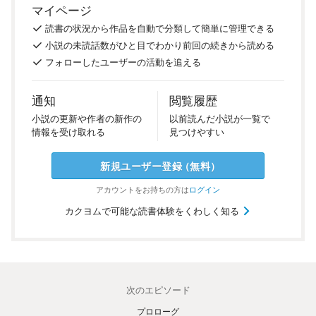
マイページ
読書の
状況
から
作品を
自動で
分類
して
簡単に
管理
できる
小説の
未読話数が
ひと目で
わかり
前回の
続き
から
読める
フォロー
した
ユーザーの
活動を
追える
通知
閲覧履歴
小説の
更新や
作者の
新作の
以前
読んだ
小説が
一覧で
情報を
受け
取れる
見つけ
やすい
新規ユーザー
登録
（
無料
）
アカウントを
お持ちの方は
ログイン
カクヨムで可能な読書体験をくわしく知る
次のエピソード
プロローグ