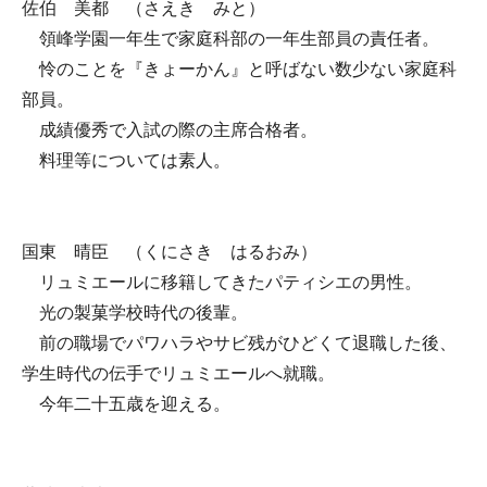
佐伯 美都 （さえき みと）
領峰学園一年生で家庭科部の一年生部員の責任者。
怜のことを『きょーかん』と呼ばない数少ない家庭科
部員。
成績優秀で入試の際の主席合格者。
料理等については素人。
国東 晴臣 （くにさき はるおみ）
リュミエールに移籍してきたパティシエの男性。
光の製菓学校時代の後輩。
前の職場でパワハラやサビ残がひどくて退職した後、
学生時代の伝手でリュミエールへ就職。
今年二十五歳を迎える。