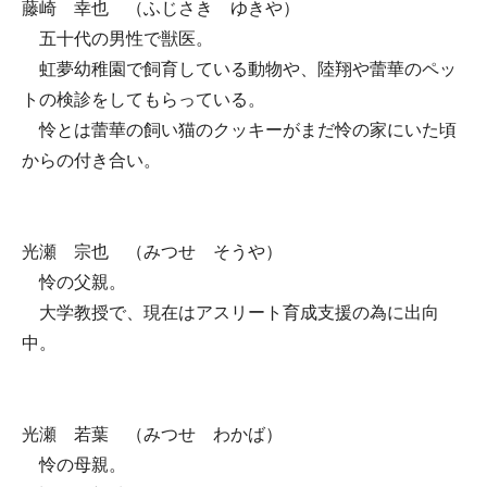
藤崎 幸也 （ふじさき ゆきや）
五十代の男性で獣医。
虹夢幼稚園で飼育している動物や、陸翔や蕾華のペッ
トの検診をしてもらっている。
怜とは蕾華の飼い猫のクッキーがまだ怜の家にいた頃
からの付き合い。
光瀬 宗也 （みつせ そうや）
怜の父親。
大学教授で、現在はアスリート育成支援の為に出向
中。
光瀬 若葉 （みつせ わかば）
怜の母親。