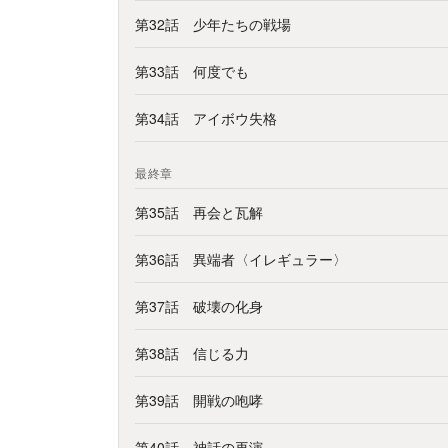
第32話 少年たちの戦場
第33話 何度でも
第34話 アイボウ失格
最終章
第35話 再会と瓦解
第36話 異端者〈イレギュラー〉
第37話 破壊の化身
第38話 信じる力
第39話 開戦の咆哮
第40話 神話の再演