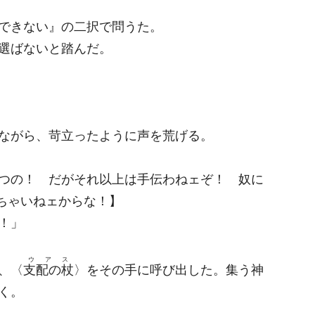
できない』の二択で問うた。
選ばないと踏んだ。
ながら、苛立ったように声を荒げる。
つの！ だがそれ以上は手伝わねェぞ！ 奴に
ちゃいねェからな！】
！」
ウアス
、〈
支配の杖
〉をその手に呼び出した。集う神
く。