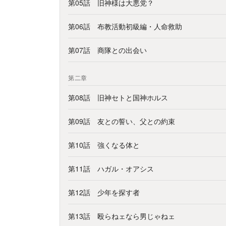
第05話 旧神様は大悪党？
第06話 布教活動初級編・人命救助
第07話 商隊との出会い
第二章
第08話 旧神セトと国神ホルス
第09話 友との誓い、父との約束
第10話 強くなる体と
第11話 ハガル・オアシス
第12話 少年を探す者
第13話 殴らねェなら男じゃねェ