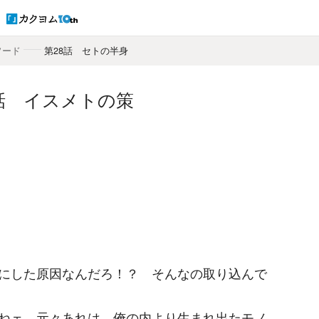
ソード
――
第28話 セトの半身
9話 イスメトの策
にした原因なんだろ！？ そんなの取り込んで
ねェ。元々あれは、俺の内より生まれ出たモノ