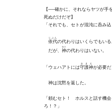
【──確かに、それならヤツが手
死ぬだけだぞ】
「それでも、セトが混沌に呑み込
じぶん
依代
の代わりはいくらでもいる
セト
だが、
神
の代わりはいない。
おまえ
「ウェハアトには
守護神
が必要だ
神は沈黙を返した。
「頼むセト！ ホルスと話す機会
ろ！？」