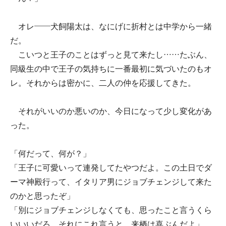
オレ――犬飼陽太は、なにげに折村とは中学から一緒
だ。
こいつと王子のことはずっと見て来たし……たぶん、
同級生の中で王子の気持ちに一番最初に気づいたのもオ
レ。それからは密かに、二人の仲を応援してきた。
それがいいのか悪いのか、今日になって少し変化があ
った。
「何だって、何が？」
「王子に可愛いって連発してたやつだよ。この土日でダ
ーマ神殿行って、イタリア男にジョブチェンジして来た
のかと思ったぞ」
「別にジョブチェンジしなくても、思ったこと言うくら
いいいだろ。それにこれ言うと、来栖は喜ぶんだよ」