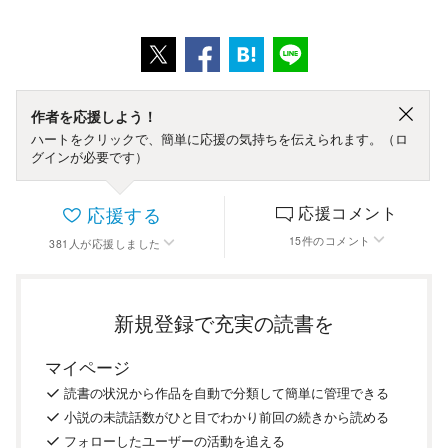
作者を応援しよう！
ハートをクリックで、簡単に応援の気持ちを伝えられます。（ロ
グインが必要です）
応援する
応援コメント
15
件
のコメント
381
人
が応援しました
新規登録で充実の読書を
マイページ
読書の
状況
から
作品を
自動で
分類
して
簡単に
管理
できる
小説の
未読話数が
ひと目で
わかり
前回の
続き
から
読める
フォロー
した
ユーザーの
活動を
追える