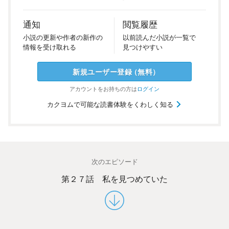
通知
閲覧履歴
小説の
更新や
作者の
新作の
以前
読んだ
小説が
一覧で
情報を
受け
取れる
見つけ
やすい
新規ユーザー
登録
（
無料
）
アカウントを
お持ちの方は
ログイン
カクヨムで可能な読書体験をくわしく知る
次のエピソード
第２７話 私を見つめていた