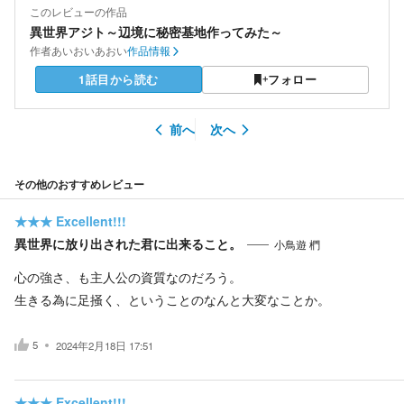
このレビューの作品
異世界アジト～辺境に秘密基地作ってみた～
作者
あいおいあおい
作品情報
1話目から読む
フォロー
前へ
次へ
その他のおすすめレビュー
★★★
Excellent!!!
異世界に放り出された君に出来ること。
小鳥遊 椚
心の強さ、も主人公の資質なのだろう。
生きる為に足掻く、ということのなんと大変なことか。
5
2024年2月18日 17:51
★★★
Excellent!!!