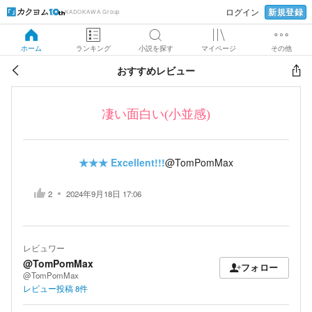
新規登録
ログイン
KADOKAWA Group
ホーム
ランキング
小説を探す
マイページ
その他
おすすめレビュー
凄い面白い(小並感)
★★★
Excellent!!!
@TomPomMax
2
2024年9月18日 17:06
レビュワー
@TomPomMax
フォロー
@TomPomMax
レビュー投稿
8
件