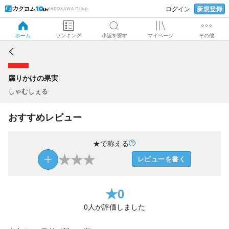
新規登録
ログイン
KADOKAWA Group
腐りかけの果実
ホーム
ランキング
小説を探す
マイページ
その他
腐りかけの果実
しゃむしぇる
おすすめレビュー
★で称える
★
★
★
レビューを書く
★
0
0
人が評価しました