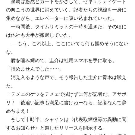
星崎は悠然とカードをかざして、セキュリティゲート
の向こうの世界に消えていく。記者たちの視線を一身に
集めながら、エレベーターに吸い込まれていった。
一時間後、タイムリミットの十時を過ぎた。その頃に
は他社も大半が撤退していた。
──もう、これ以上、ここにいても何も掴めそうにない
な。
唇を噛み締めて、圭介は社用スマホを手に取る。
「掴めませんでした……」
消え入るような声で、そう報告した圭介に青木は吠え
た。
「テメェのケツをテメェで拭けずに何が記者だ、アサボ
リ！ 後追い記事も満足に書けねーなら、記者なんて辞
めちまえ！」
そして十時半、シャインは〈代表取締役等の異動に関
するお知らせ〉と題したリリースを開示する。