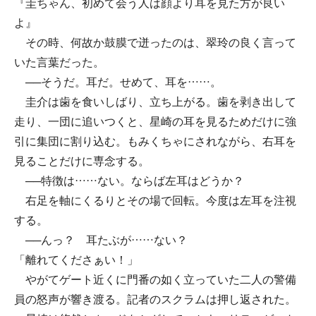
『圭ちゃん、初めて会う人は顔より耳を見た方が良い
よ』
その時、何故か鼓膜で迸ったのは、翠玲の良く言って
いた言葉だった。
──そうだ。耳だ。せめて、耳を……。
圭介は歯を食いしばり、立ち上がる。歯を剥き出して
走り、一団に追いつくと、星崎の耳を見るためだけに強
引に集団に割り込む。もみくちゃにされながら、右耳を
見ることだけに専念する。
──特徴は……ない。ならば左耳はどうか？
右足を軸にくるりとその場で回転。今度は左耳を注視
する。
──んっ？ 耳たぶが……ない？
「離れてくださぁい！」
やがてゲート近くに門番の如く立っていた二人の警備
員の怒声が響き渡る。記者のスクラムは押し返された。