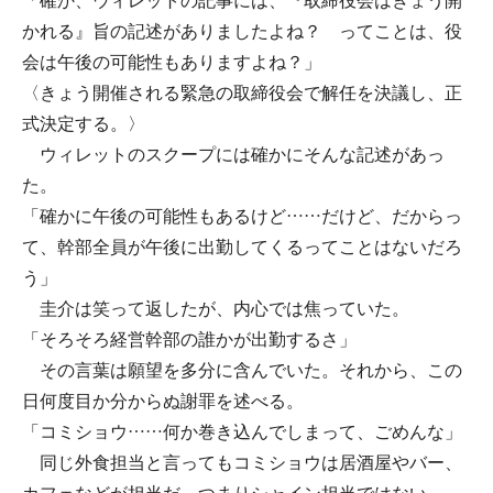
「確か、ウィレットの記事には、『取締役会はきょう開
かれる』旨の記述がありましたよね？ ってことは、役
会は午後の可能性もありますよね？」
〈きょう開催される緊急の取締役会で解任を決議し、正
式決定する。〉
ウィレットのスクープには確かにそんな記述があっ
た。
「確かに午後の可能性もあるけど……だけど、だからっ
て、幹部全員が午後に出勤してくるってことはないだろ
う」
圭介は笑って返したが、内心では焦っていた。
「そろそろ経営幹部の誰かが出勤するさ」
その言葉は願望を多分に含んでいた。それから、この
日何度目か分からぬ謝罪を述べる。
「コミショウ……何か巻き込んでしまって、ごめんな」
同じ外食担当と言ってもコミショウは居酒屋やバー、