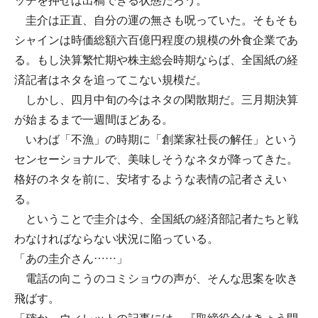
ッチを押せば出稿できる状態だろう。
圭介は正直、自分の運の無さも呪っていた。そもそも
シャインは時価総額六百億円程度の規模の外食企業であ
る。もし決算繁忙期や株主総会時期ならば、全国紙の経
済記者はネタを追ってこない規模だ。
しかし、四月中旬の今はネタの閑散期だ。三月期決算
が始まるまで一週間ほどある。
いわば「不漁」の時期に「創業家社長の解任」という
センセーショナルで、美味しそうなネタが降ってきた。
格好のネタを前に、安堵するような表情の記者さえい
る。
ということで圭介は今、全国紙の経済部記者たちと戦
わなければならない状況に陥っている。
「あの圭介さん……」
電話の向こうのコミショウの声が、そんな思案を吹き
飛ばす。