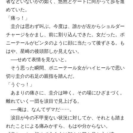
者などいないかの如く、悠然とゲートに向かって歩を進
めていた。
「痛っ！」
圭介は思わず叫ぶ。今度は、誰かが左からショルダー
チャージをかまし、前に割り込んできた。女だった。ポ
ニーテールがビンタのように顔に当たって後ずさる。も
はや、星崎の後頭部しか見えない。
──せめて表情を見ないと。
そう思った瞬間、ポニーテール女がハイヒールで思い
切り圭介の右足の親指を踏んだ。
「うぐっ！」
あまりの痛さに、圭介は呻く。その場にひざまづく。
離れていく一団を涙目で見上げる。
──俺は、なんてザマだ……。
涙目が今の不甲斐ない状況に対してか、それとも踏ま
れたことによる痛みかすら、もはや分からない。