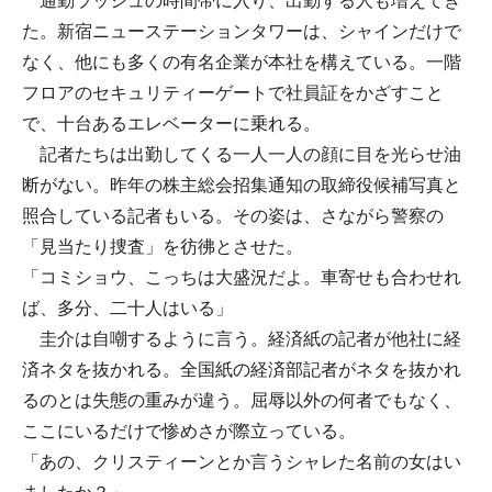
通勤ラッシュの時間帯に入り、出勤する人も増えてき
た。新宿ニューステーションタワーは、シャインだけで
なく、他にも多くの有名企業が本社を構えている。一階
フロアのセキュリティーゲートで社員証をかざすこと
で、十台あるエレベーターに乗れる。
記者たちは出勤してくる一人一人の顔に目を光らせ油
断がない。昨年の株主総会招集通知の取締役候補写真と
照合している記者もいる。その姿は、さながら警察の
「見当たり捜査」を彷彿とさせた。
「コミショウ、こっちは大盛況だよ。車寄せも合わせれ
ば、多分、二十人はいる」
圭介は自嘲するように言う。経済紙の記者が他社に経
済ネタを抜かれる。全国紙の経済部記者がネタを抜かれ
るのとは失態の重みが違う。屈辱以外の何者でもなく、
ここにいるだけで惨めさが際立っている。
「あの、クリスティーンとか言うシャレた名前の女はい