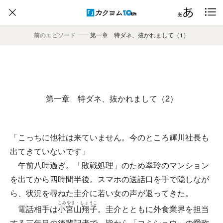
前のエピソード
――
第一章 特ダネ、抜かれまして（1）
第一章 特ダネ、抜かれまして（2）
「こっちに他社は来ていません。今のところ輝川社長も
出てきていないです」
午前八時過ぎ。「敗戦処理」のため翠玲のマンション
を出てから四時間半後。スマホの送話口を手で隠しなが
ら、状況を尋ねた圭介に若い女の声が返ってきた。
こみやま・しょうこ
電話相手は
小宮山翔子
。圭介とともに外食業界を担当