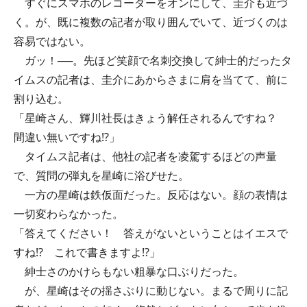
すぐにスマホのレコーダーをオンにして、圭介も近づ
く。が、既に複数の記者が取り囲んでいて、近づくのは
容易ではない。
ガッ！──。先ほど笑顔で名刺交換して紳士的だったタ
イムスの記者は、圭介にあからさまに肩を当てて、前に
割り込む。
「星崎さん、輝川社長はきょう解任されるんですね？
間違い無いですね⁉︎」
タイムス記者は、他社の記者を凌駕するほどの声量
で、質問の弾丸を星崎に浴びせた。
一方の星崎は鉄仮面だった。反応はない。顔の表情は
一切変わらなかった。
「答えてください！ 答えがないということはイエスで
すね⁉︎ これで書きますよ⁉︎」
紳士さのかけらもない粗暴な口ぶりだった。
が、星崎はその揺さぶりに動じない。まるで周りに記