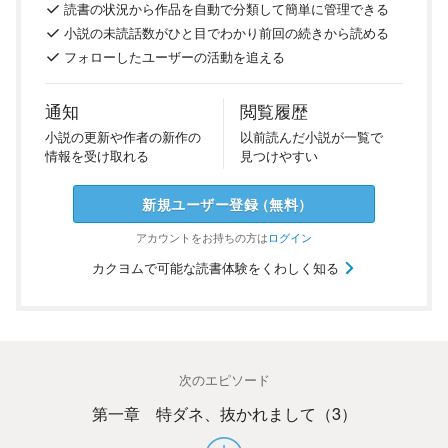
読書の
状況
から
作品を
自動で
分類
して
簡単に
管理
できる
小説の
未読話数が
ひと目で
わかり
前回の
続き
から
読める
フォロー
した
ユーザーの
活動を
追える
通知
閲覧履歴
小説の
更新や
作者の
新作の
以前
読んだ
小説が
一覧で
情報を
受け
取れる
見つけ
やすい
新規ユーザー
登録
（
無料
）
アカウントを
お持ちの方は
ログイン
カクヨムで可能な読書体験をくわしく知る
次のエピソード
第一章 特ダネ、抜かれまして（3）