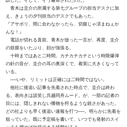
話した。そして、そう厳命されたのだ。
青木は圭介の所属する第七グループの担当デスクに加
え、きょうの夕刊担当のデスクでもあった。
『アサボリ、間に合わなかったら、切腹じゃ済まねぇか
んな！』
電話が切れる直前、青木が放った一言が、再度、圭介
の鼓膜をいたぶり、顔が強張る。
十時まではあと二時間。カチカチカチという時限爆弾
の針の音が、圭介の耳の奥深くで、着実に大きくなって
いる。
──いや、リミットは正確には二時間ではない。
他社に後追い記事を先着された時点で、圭介は終わ
る。表向きは談笑し呉越同舟ムード。が、一部の記者の
目には、隠しきれない獲物を狩るような鋭さがあった。
どの社よりも早く後追い速報を打つ──。明らかに先着を
狙っていた。既に予定稿を書いて、いつでも発射のスイ