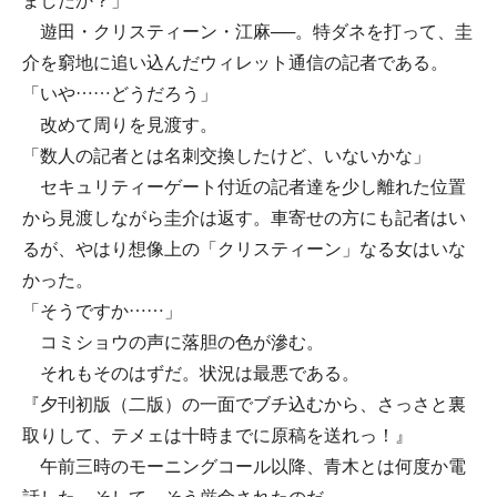
ましたか？」
遊田・クリスティーン・江麻──。特ダネを打って、圭
介を窮地に追い込んだウィレット通信の記者である。
「いや……どうだろう」
改めて周りを見渡す。
「数人の記者とは名刺交換したけど、いないかな」
セキュリティーゲート付近の記者達を少し離れた位置
から見渡しながら圭介は返す。車寄せの方にも記者はい
るが、やはり想像上の「クリスティーン」なる女はいな
かった。
「そうですか……」
コミショウの声に落胆の色が滲む。
それもそのはずだ。状況は最悪である。
『夕刊初版（二版）の一面でブチ込むから、さっさと裏
取りして、テメェは十時までに原稿を送れっ！』
午前三時のモーニングコール以降、青木とは何度か電