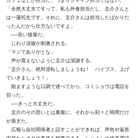
カフェなどが担当だ。つまりシャイン担当ではない。
「全然大丈夫ですって。私も外食担当だし、圭介さんと
は一蓮托生です。それに、圭介さんは担当したばかりだ
ったんだから仕方ないですよ」
──良い後輩だ。
じわり涙腺が刺激される。
「マジでありがとな」
声が震えないように圭介は深謝する。
「圭介さん、絶対逆転しましょうね！ バイブス、上げ
ていきましょう！」
励ますような口調で述べてから、コミショウは電話を
切った。
──きっと大丈夫だ。
圭介のその思いとは裏腹に、それから刻々と時間だけ
が過ぎた。
広報ら会社関係者と話すことができれば、声色や返答