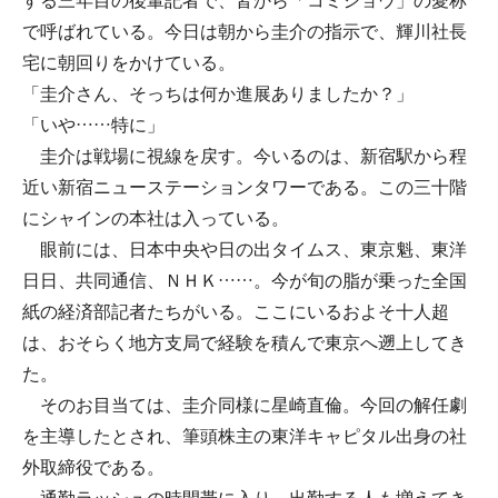
する三年目の後輩記者で、皆から「コミショウ」の愛称
で呼ばれている。今日は朝から圭介の指示で、輝川社長
宅に朝回りをかけている。
「圭介さん、そっちは何か進展ありましたか？」
「いや……特に」
圭介は戦場に視線を戻す。今いるのは、新宿駅から程
近い新宿ニューステーションタワーである。この三十階
にシャインの本社は入っている。
眼前には、日本中央や日の出タイムス、東京魁、東洋
日日、共同通信、ＮＨＫ……。今が旬の脂が乗った全国
紙の経済部記者たちがいる。ここにいるおよそ十人超
は、おそらく地方支局で経験を積んで東京へ遡上してき
た。
そのお目当ては、圭介同様に星崎直倫。今回の解任劇
を主導したとされ、筆頭株主の東洋キャピタル出身の社
外取締役である。