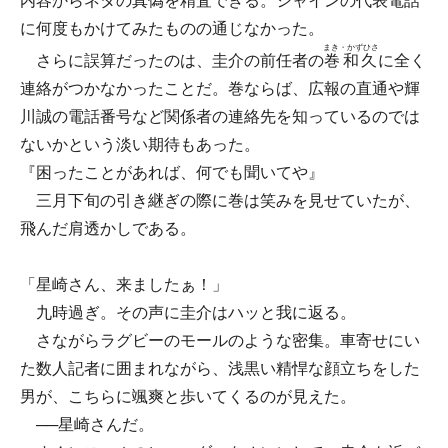
内容からネタの真偽を精査できる。シャインの代表電話
に何度もかけてみたものの通じなかった。
まき・かずひさ
さらに誤算だったのは、圭介の前任者の
巻和久
に全く
連絡がつかなかったことだ。巻ならば、広報の直通や輝
川誠の電話番号など関係者の連絡先を知っているのでは
ないかという淡い期待もあった。
『困ったことがあれば、何でも聞いてや』
三月下旬の引き継ぎの際に巻は笑みを見せていたが、
飛んだ肩透かしである。
「星崎さん、来ましたぁ！」
九時過ぎ。その声に圭介はハッと我に返る。
さながらラグビーのモールのような密集。車寄せにい
た数人記者に囲まれながら、浅黒い精悍な顔立ちをした
男が、こちらに颯爽と歩いてくるのが見えた。
──星崎さんだ。