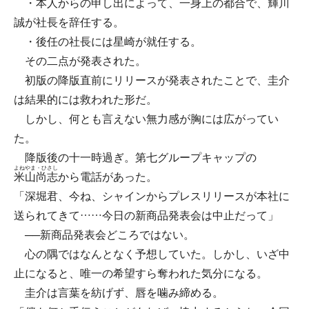
・本人からの申し出によって、一身上の都合で、輝川
誠が社長を辞任する。
・後任の社長には星崎が就任する。
その二点が発表された。
初版の降版直前にリリースが発表されたことで、圭介
は結果的には救われた形だ。
しかし、何とも言えない無力感が胸には広がってい
た。
降版後の十一時過ぎ。第七グループキャップの
よねやま・ひさし
米山尚志
から電話があった。
「深堀君、今ね、シャインからプレスリリースが本社に
送られてきて……今日の新商品発表会は中止だって」
──新商品発表会どころではない。
心の隅ではなんとなく予想していた。しかし、いざ中
止になると、唯一の希望すら奪われた気分になる。
圭介は言葉を紡げず、唇を噛み締める。