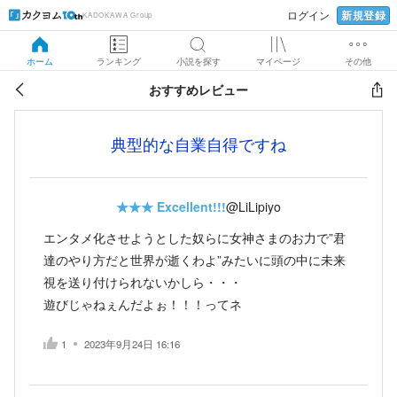
新規登録
ログイン
KADOKAWA Group
ホーム
ランキング
小説を探す
マイページ
その他
おすすめレビュー
典型的な自業自得ですね
★★★
Excellent!!!
@LiLipiyo
エンタメ化させようとした奴らに女神さまのお力で”君
達のやり方だと世界が逝くわよ”みたいに頭の中に未来
視を送り付けられないかしら・・・
遊びじゃねぇんだよぉ！！！ってネ
1
2023年9月24日 16:16