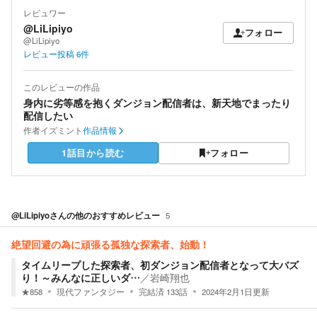
レビュワー
@LiLipiyo
フォロー
@LiLipiyo
レビュー投稿
6
件
このレビューの作品
身内に劣等感を抱くダンジョン配信者は、新天地でまったり
配信したい
作者
イズミント
作品情報
1話目から読む
フォロー
@LiLipiyo
さんの他のおすすめレビュー
5
絶望回避の為に頑張る孤独な探索者、始動！
タイムリープした探索者、初ダンジョン配信者となって大バズ
り！～みんなに正しいダ…
／
岩崎翔也
★
858
現代ファンタジー
完結済
133
話
2024年2月1日
更新