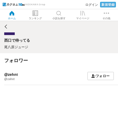
新規登録
ログイン
KADOKAWA Group
西口で待ってる
ホーム
ランキング
小説を探す
マイページ
その他
西口で待ってる
尾八原ジュージ
フォロワー
@zehnt
フォロー
@zehnt