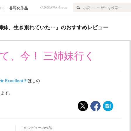
スト
書籍化作品
KADOKAWA Group
別れていた…
』のおすすめレビュー
姉妹、生き別れていた…
』のおすすめレビュー
て、今！ 三姉妹行く
★
Excellent!!!
ほしの
ります。
このレビューの作品