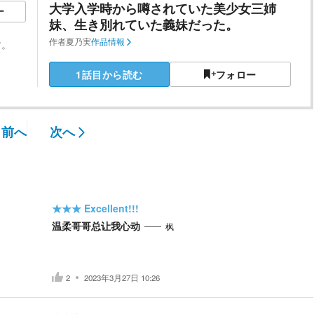
大学入学時から噂されていた美少女三姉
ー
妹、生き別れていた義妹だった。
作者
夏乃実
作品情報
す。
1話目から読む
フォロー
前へ
次へ
★★★
Excellent!!!
温柔哥哥总让我心动
枫
2
2023年3月27日 10:26