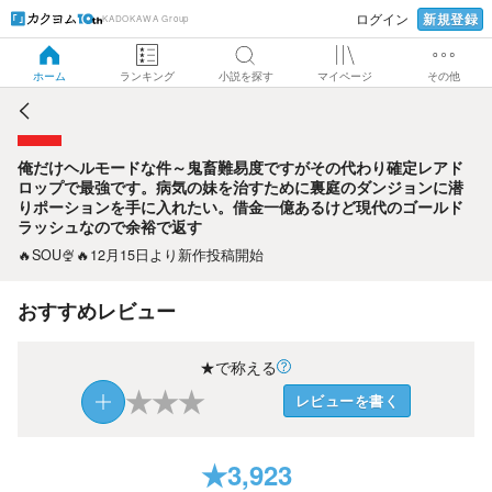
新規登録
ログイン
KADOKAWA Group
俺だけヘルモードな件～鬼畜難易度ですがその代わり確定レ
アドロップで最強です。病気の妹を治すために裏庭のダンジ
ョンに潜りポーションを手に入れたい。借金一億あるけど現
ホーム
ランキング
小説を探す
マイページ
その他
代のゴールドラッシュなので余裕で返す
俺だけヘルモードな件～鬼畜難易度ですがその代わり確定レアド
ロップで最強です。病気の妹を治すために裏庭のダンジョンに潜
りポーションを手に入れたい。借金一億あるけど現代のゴールド
ラッシュなので余裕で返す
🔥SOU🍨🔥12月15日より新作投稿開始
おすすめレビュー
★で称える
★
★
★
レビューを書く
★
3,923