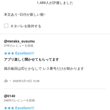
1,489
人が評価しました
本文あり
日付が新しい順
ネタバレを除外する
@metaka_susumu
37
件の
レビューを投稿
★★★
Excellent!!!
アプリ楽しく聞かせてもらってます
掲示板回はIDとかなしで レス番号だけが助かります
2025年2月14日 12:38
@0140
246
件の
レビューを投稿
★★★
Excellent!!!