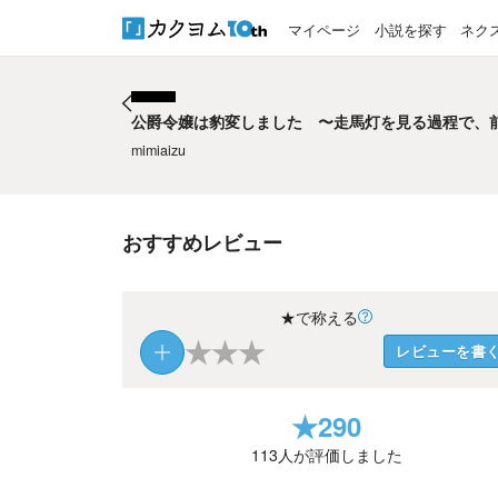
マイページ
小説を探す
ネク
公爵令嬢は豹変しました 〜走馬灯を見る過程で、
公爵令嬢は豹変しました 〜走馬灯を見る過程で、
mimiaizu
おすすめレビュー
★で称える
★
★
★
レビューを書
★
290
113
人が評価しました