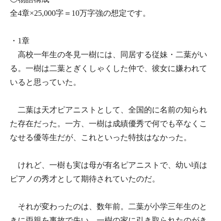
全4章×25,000字＝10万字強の想定です。
・1章
高校一年生の冬見一樹には、同居する従妹・二葉がい
る。一樹は二葉とぎくしゃくした仲で、彼女に嫌われて
いると思っていた。
二葉は天才ピアニストとして、全国的に名前の知られ
た存在だった。一方、一樹は成績優秀で何でも卒なくこ
なせる優等生だが、これといった特技はなかった。
けれど、一樹も実は母が有名ピアニストで、幼い頃は
ピアノの秀才として期待されていたのだ。
それが変わったのは、数年前。二葉が小学三年生のと
きに両親を事故で失い、一樹の家に引き取られたのがき