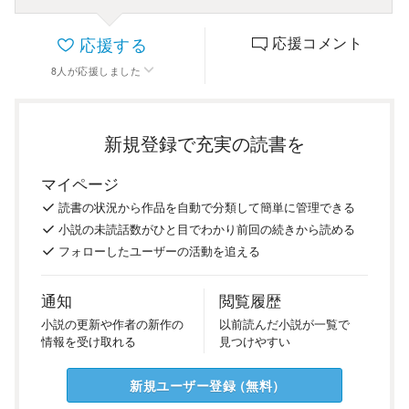
応援する
応援コメント
8
人
が応援しました
新規登録で充実の読書を
マイページ
読書の
状況
から
作品を
自動で
分類
して
簡単に
管理
できる
小説の
未読話数が
ひと目で
わかり
前回の
続き
から
読める
フォロー
した
ユーザーの
活動を
追える
通知
閲覧履歴
小説の
更新や
作者の
新作の
以前
読んだ
小説が
一覧で
情報を
受け
取れる
見つけ
やすい
新規ユーザー
登録
（
無料
）