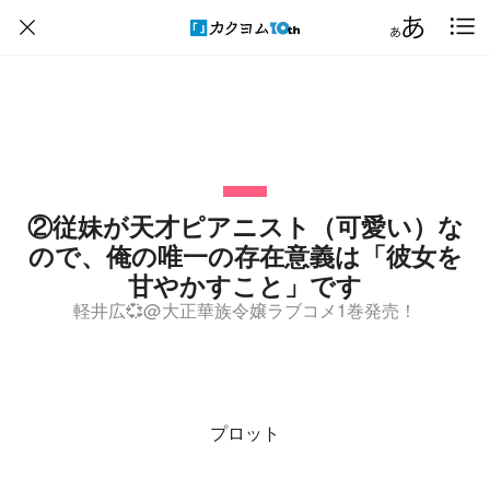
②従妹が天才ピアニスト（可愛い）な
ので、俺の唯一の存在意義は「彼女を
甘やかすこと」です
軽井広💞@大正華族令嬢ラブコメ1巻発売！
プロット