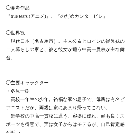
◯参考作品
『true tears (アニメ)』、『のだめカンタービレ』
◯世界観
現代日本（名古屋市）。主人公＆ヒロインの従兄妹の
二人暮らしの家と、彼と彼女が通う中高一貫校が主な舞
台。
◯主要キャラクター
・冬見一樹
高校一年生の少年。裕福な家の息子で、母親は有名ピ
アニストだが、両親は家にあまり帰ってこない。
進学校の中高一貫校に通う。容姿に優れ、頭も良くス
ポーツも得意で、実は女子からはモテるが、自己肯定感
が低い。