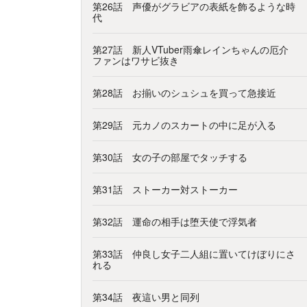
第26話 声優がグラビアの表紙を飾るような時
代
第27話 新人VTuber雨傘レインちゃんの厄介
ファンはワサビ抜き
第28話 お揃いのシュシュを買って急接近
第29話 元カノのスカートの中に足が入る
第30話 女の子の部屋でタッチする
第31話 ストーカー対ストーカー
第32話 運命の相手は堕天使で浮気者
第33話 仲良し女子二人組に置いてけぼりにさ
れる
第34話 夜這い男と同列