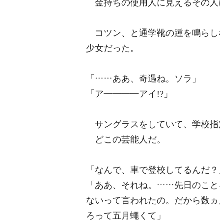
金持ちの使用人に見えるその人
コツン、と通学靴の踵を鳴らし
少女だった。
「……ああ、奇遇ね。ソラ」
「ア――――アイ!?」
サングラスをしていて、学校指
どこの芸能人だ。
「なんで、車で登校してるんだ？
「ああ、それね。……先日のこと
ないって言われたの。だから数ヵ
ろって五月蠅くて」