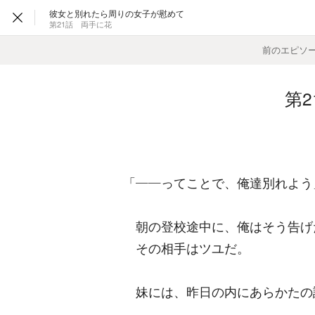
彼女と別れたら周りの女子が慰めて
第21話 両手に花
前のエピソ
第
「――ってことで、俺達別れよう
朝の登校途中に、俺はそう告げ
その相手はツユだ。
妹には、昨日の内にあらかたの