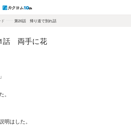
ード
――
第20話 帰り道で別れ話
21話 両手に花
」
た。
説明はした。